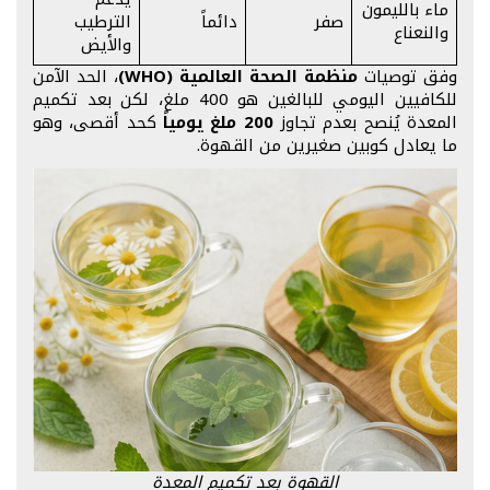
ماء بالليمون
صفر
دائماً
الترطيب
والنعناع
والأيض
وفق توصيات
منظمة الصحة العالمية (WHO)
، الحد الآمن
للكافيين اليومي للبالغين هو 400 ملغ، لكن بعد تكميم
المعدة يُنصح بعدم تجاوز
200 ملغ يومياً
كحد أقصى، وهو
ما يعادل كوبين صغيرين من القهوة.
القهوة بعد تكميم المعدة