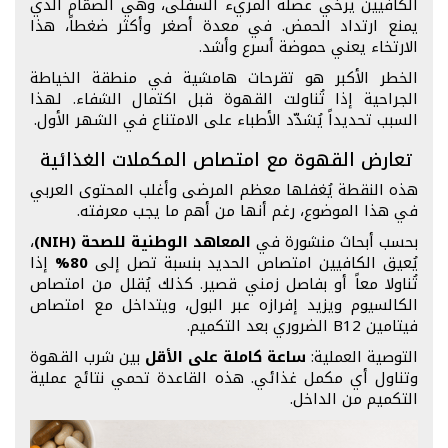
الكافيين يرخي عضلة المريء السفلى، وهي الصمّام الذي
يمنع ارتداد الحمض. في معدة أصغر وأكثر ضغطاً، هذا
الارتخاء يعني حموضة أسرع وأشد.
الخطر الأكبر هو تقرحات هامشية في منطقة الخياطة
الجراحية إذا تُناولت القهوة قبل اكتمال الشفاء. لهذا
السبب تحديداً يُشدّد الأطباء على الامتناع في الشهر الأول.
تعارض القهوة مع امتصاص المكملات الغذائية
هذه النقطة يُغفلها معظم المرضى وأغلب المحتوى العربي
في هذا الموضوع، رغم أنها من أهم ما يجب معرفته.
بحسب أبحاث منشورة في
المعاهد الوطنية للصحة (NIH)
،
يُعيق الكافيين امتصاص الحديد بنسبة تصل إلى
80%
إذا
تُناولا معاً أو بفاصل زمني قصير. كذلك يُقلل من امتصاص
الكالسيوم ويزيد إفرازه عبر البول، ويتداخل مع امتصاص
فيتامين B12 الضروري بعد التكميم.
التوصية العملية:
ساعة كاملة على الأقل
بين شرب القهوة
وتناول أي مكمل غذائي. هذه القاعدة تحمي نتائج عملية
التكميم من الداخل.