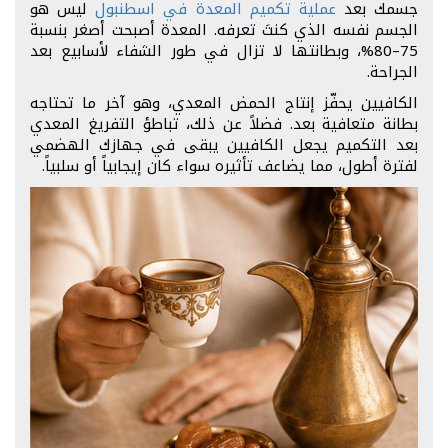
جسمك بعد
عملية تكميم المعدة في اسطنبول
ليس هو
الجسم نفسه الذي كنتَ تعرفه. المعدة أصبحت أصغر بنسبة
75–80%، وبطانتها لا تزال في طور الشفاء لأسابيع بعد
الجراحة.
الكافيين يحفّز إنتاج الحمض المعدي، وهو آخر ما تحتاجه
بطانة متعافية بعد. فضلاً عن ذلك، تباطؤ التفريغ المعدي
بعد التكميم يجعل الكافيين يبقى في جهازك الهضمي
لفترة أطول، مما يضاعف تأثيره سواء كان إيجابياً أو سلبياً.