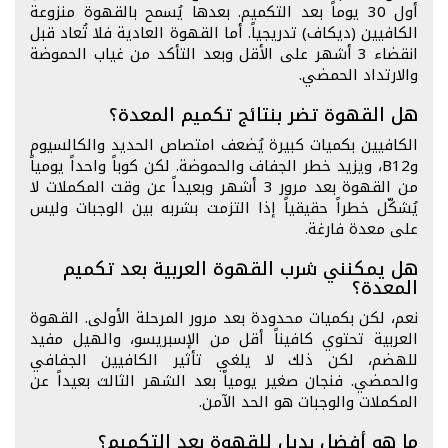
أول 30 يوماً بعد التكميم. بعدها يُسمح بالقهوة منزوعة
الكافيين (ديكاف) تدريجياً. أما القهوة العادية فلا تُعاد قبل
انقضاء 3 أشهر على الأقل وبعد التأكد من غياب الحموضة
والارتداد الحمضي.
هل القهوة تضر بنتائج تكميم المعدة؟
الكافيين بكميات كبيرة يُضعف امتصاص الحديد والكالسيوم
وB12، ويزيد خطر الجفاف والحموضة. لكن كوباً واحداً يومياً
من القهوة بعد مرور 3 أشهر وبعيداً عن وقت المكملات لا
يُشكّل خطراً حقيقياً إذا التزمت بشربه بين الوجبات وليس
على معدة فارغة.
هل يمكنني شرب القهوة العربية بعد تكميم
المعدة؟
نعم، لكن بكميات محدودة بعد مرور المرحلة الأولى. القهوة
العربية تحتوي كافيناً أقل من الإسبريسو، والهيل مفيد
للهضم، لكن ذلك لا يلغي تأثير الكافيين الجفافي
والحمضي. فنجان صغير يومياً بعد الشهر الثالث بعيداً عن
المكملات والوجبات هو الحد الآمن.
ما هو أفضل بديل للقهوة بعد التكميم؟