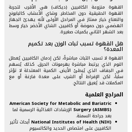
القهوة منزوعة الكافيين (ديكاف) هي الأقرب لتجربة
القهوة الحقيقية دون المخاطر. وشاي الأعشاب كالبابونج
والنعناع خيار ممتاز في المراحل الأولى لأنه يهدئ الجهاز
الهضمي دون حموضة أو كافيين. الشاي الأخضر خيار وسط
بعد الشهر الثاني بكميات صغيرة.
هل القهوة تسبب ثبات الوزن بعد تكميم
المعدة؟
القهوة لا تسبب الثبات مباشرةً، لكن إدمان الكافيين يُعطل
النوم الذي يرتبط مباشرة بهرمونات الحرق. كذلك يُسهم
في الجفاف الذي يُبطئ الأيض. الكمية المعتدلة لا تؤثر
سلباً، لكن الإفراط أو الشرب على معدة فارغة أو مع
المكملات قد يُعيق النتائج.
المراجع العلمية
American Society for Metabolic and Bariatric
Surgery (ASMBS)
الإرشادات الغذائية الرسمية لما
بعد جراحة السمنة.
National Institutes of Health (NIH)
أبحاث تأثير
الكافيين على امتصاص الحديد والكالسيوم