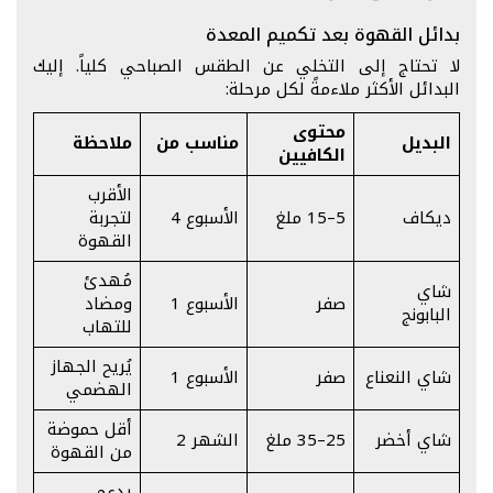
بدائل القهوة بعد تكميم المعدة
لا تحتاج إلى التخلي عن الطقس الصباحي كلياً. إليك
البدائل الأكثر ملاءمةً لكل مرحلة:
محتوى
البديل
مناسب من
ملاحظة
الكافيين
الأقرب
ديكاف
5–15 ملغ
الأسبوع 4
لتجربة
القهوة
مُهدئ
شاي
صفر
الأسبوع 1
ومضاد
البابونج
للتهاب
يُريح الجهاز
شاي النعناع
صفر
الأسبوع 1
الهضمي
أقل حموضة
شاي أخضر
25–35 ملغ
الشهر 2
من القهوة
يدعم