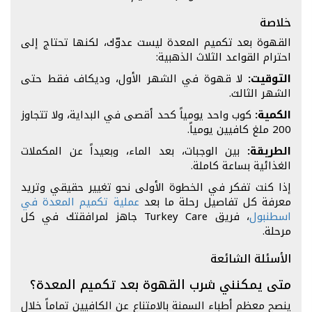
خلاصة
القهوة بعد تكميم المعدة ليست عدوّك، لكنها تحتاج إلى
احترام القواعد الثلاث الذهبية:
التوقيت:
لا قهوة في الشهر الأول، وديكاف فقط حتى
الشهر الثالث.
الكمية:
كوب واحد يومياً كحد أقصى في البداية، ولا تتجاوز
200 ملغ كافيين يومياً.
الطريقة:
بين الوجبات، بعد الماء، وبعيداً عن المكملات
الغذائية بساعة كاملة.
إذا كنت تفكر في الخطوة الأولى نحو تغيير حقيقي وتريد
معرفة كل تفاصيل رحلة ما بعد
عملية تكميم المعدة في
اسطنبول
، فريق Turkey Care جاهز لمرافقتك في كل
مرحلة.
الأسئلة الشائعة
متى يمكنني شرب القهوة بعد تكميم المعدة؟
ينصح معظم أطباء السمنة بالامتناع عن الكافيين تماماً خلال