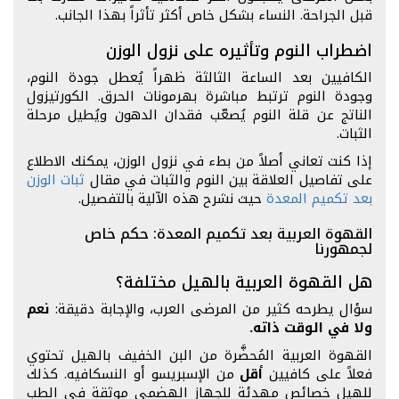
قبل الجراحة. النساء بشكل خاص أكثر تأثراً بهذا الجانب.
اضطراب النوم وتأثيره على نزول الوزن
الكافيين بعد الساعة الثالثة ظهراً يُعطل جودة النوم،
وجودة النوم ترتبط مباشرة بهرمونات الحرق. الكورتيزول
الناتج عن قلة النوم يُصعّب فقدان الدهون ويُطيل مرحلة
الثبات.
إذا كنت تعاني أصلاً من بطء في نزول الوزن، يمكنك الاطلاع
على تفاصيل العلاقة بين النوم والثبات في مقال
ثبات الوزن
بعد تكميم المعدة
حيث نشرح هذه الآلية بالتفصيل.
القهوة العربية بعد تكميم المعدة: حكم خاص
لجمهورنا
هل القهوة العربية بالهيل مختلفة؟
سؤال يطرحه كثير من المرضى العرب، والإجابة دقيقة:
نعم
ولا في الوقت ذاته.
القهوة العربية المُحضَّرة من البن الخفيف بالهيل تحتوي
فعلاً على كافيين
أقل
من الإسبريسو أو النسكافيه. كذلك
للهيل خصائص مهدئة للجهاز الهضمي موثقة في الطب