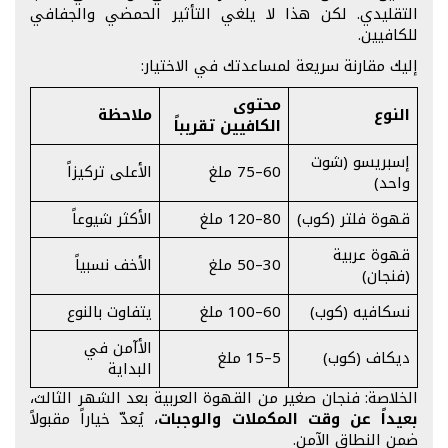
التقليدي. لكن هذا لا يلغي التأثير الحمضي والجفافي
للكافيين.
إليك مقارنة سريعة لمساعدتك في الاختيار:
محتوى
النوع
ملاحظة
الكافيين تقريباً
إسبريسو (شوت
60–75 ملغ
الأعلى تركيزاً
واحد)
قهوة فلتر (كوب)
80–120 ملغ
الأكثر شيوعاً
قهوة عربية
30–50 ملغ
الأخف نسبياً
(فنجان)
نسكافيه (كوب)
60–100 ملغ
يتفاوت بالنوع
الأآمن في
ديكاف (كوب)
5–15 ملغ
البداية
الخلاصة: فنجان صغير من القهوة العربية بعد الشهر الثالث،
بعيداً عن وقت المكملات والوجبات
، يُعدّ خياراً مقبولاً
ضمن النطاق الآمن.