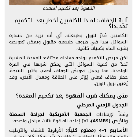
القهوة بعد تكميم المعدة
آلية الجفاف: لماذا الكافيين أخطر بعد التكميم
تحديداً؟
الكافيين مُدرّ للبول بطبيعته، أي أنه يزيد من خسارة
السوائل. هذا في ظروف طبيعية مقبول ويمكن تعويضه
بشرب الماء بكميات كافية.
لكن مريض التكميم يواجه معادلة مختلفة: المعدة الصغيرة
تحدّ من كمية السوائل التي يمكن شربها في المرة
الواحدة، مما يجعل تعويض الجفاف أصعب بكثير. النتيجة:
خطر جفاف فعلي يُؤثر على الطاقة ومعدل الأيض، وقد
يُعيق نزول الوزن.
متى يمكنك شرب القهوة بعد تكميم المعدة؟
الجدول الزمني المرحلي
وفقاً لإرشادات
الجمعية الأمريكية لجراحة السمنة
والأيض (ASMBS)
، تمرّ إعادة القهوة بثلاث مراحل واضحة:
الأسابيع 1–4 (ممنوع كلياً):
الأولوية للشفاء والترطيب
بالماء والسوائل الصافية. لا كافيين بأي شكل كان، بما في