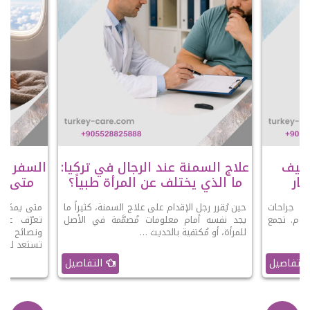
عملية SADI-S وكيف
علاج السمنة عند الرجال في تركيا:
السفر با
ار
ما الذي يختلف عن المرأة طبياً؟
متى يك
 أحدث جراحات
حين يُقرر رجل الإقدام على علاج السمنة، كثيراً ما
متى يمكنك 
ليوم. تجمع
يجد نفسه أمام معلومات مُصمَّمة في الأصل
تعرّف على
 …
للمرأة، أو مُكتفية بالحديث …
ونصائح الو
تستعد للرحل
التفاصيل
التفاصيل