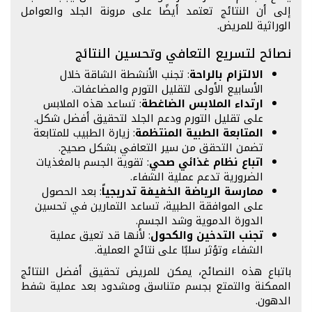
إلى أن النتائج تعتمد أيضًا على مرونة الجلد والعوامل
الوراثية للمريض.
نصائح لتسريع التعافي وتحسين النتائج
الالتزام بالراحة
: تجنب الأنشطة الشاقة خلال
الأسابيع الأولى لتقليل التورم والمضاعفات.
ارتداء الملابس الضاغطة
: تساعد هذه الملابس
على تقليل التورم ودعم الجلد لتحقيق أفضل شكل.
المتابعة الطبية المنتظمة
: زيارة الطبيب للمتابعة
تضمن التحقق من سير التعافي بشكل صحيح.
اتباع نظام غذائي صحي
: تقوية الجسم بالمغذيات
الضرورية تدعم عملية الشفاء.
ممارسة الرياضة الخفيفة تدريجياً
: بعد الحصول
على الموافقة الطبية، تساعد التمارين في تحسين
الدورة الدموية وشد الجسم.
تجنب التدخين والكحول
: لأنها قد تعيق عملية
الشفاء وتؤثر سلبًا على نتائج العملية.
باتباع هذه النصائح، يمكن للمريض تحقيق أفضل النتائج
الممكنة والتمتع بجسم متناسق ومشدود بعد عملية شفط
الدهون.