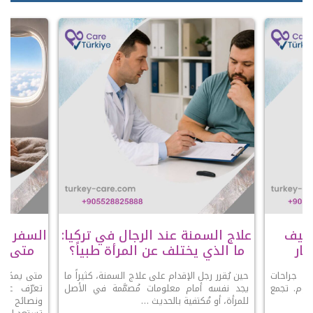
عملية SADI-S وكيف
علاج السمنة عند الرجال في تركيا:
السفر با
ار
ما الذي يختلف عن المرأة طبياً؟
متى يك
 أحدث جراحات
حين يُقرر رجل الإقدام على علاج السمنة، كثيراً ما
متى يمكنك 
ليوم. تجمع
يجد نفسه أمام معلومات مُصمَّمة في الأصل
تعرّف على
 …
للمرأة، أو مُكتفية بالحديث …
ونصائح الو