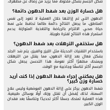
شكل الجسم بشكل ملحوظ، مما يزيد من رضاك عن مظهرك.
هل خسارة الوزن بعد شفط الدهون دائمة؟
الدهون التي تم إزالتها خلال العملية لا تعود إلى نفس
المناطق، ما يجعل النتائج دائمة طالما تحافظ على نمط
حياة صحي. الالتزام بالرياضة والتغذية المتوازنة يدعم
استمرار هذه النتائج لفترة طويلة.
هل ستختفي الترهلات بعد شفط الدهون؟
باستخدام التقنيات الحديثة مثل الليزر والفيزر، يتم شد الجلد
بشكل فعال بعد إزالة الدهون، مما يقلل من الترهلات
ويمنحك مظهرًا أكثر نعومة. هذا التحسن يجعل شكل
الجسم أكثر تناسقًا وجاذبية مع الوقت.
هل يمكنني إجراء شفط الدهون إذا كنت أريد
خسارة وزن كبير؟
شفط الدهون يركز على إزالة الدهون الموضعية وليس علاج
السمنة، لذلك يُفضل أن تقلل وزنك أولًا بوسائل طبيعية.
هذه العملية تمنحك جسمًا أكثر تحديدًا وتناسقًا بعد فقدان
الوزن الكبير.