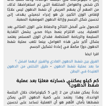
كل شخص والعوامل المختلفة التي تم استعراضها. لذلك،
من المهم أن يفهم المريض أن شفط الدهون ليس علاجًا
لإنقاص الوزن الكبير، بل هو إجراء تجميلي يهدف إلى
تحسين شكل الجسم وإزالة الدهون الموضعية الصعبة.
للحصول على أفضل النتائج والحفاظ على الوزن المثالي بعد
العملية، يجب الالتزام بنمط حياة صحي يشمل التغذية
السليمة والرياضة المنتظمة. فقدان الوزن المستمر يعتمد
بشكل أكبر على هذه العوامل، بينما تلعب عملية شفط
الدهون دورًا مكملًا في إعادة تشكيل الجسم.
اقرا ايضا
الفرق بين شفط الدهون العادي والفيزر ايهما افضل ؟
ما بعد عملية شفط الدهون
–
طرق التخلص من الدهون
العنيدة في البطن
كم كيلو يمكنني خسارته فعليًا بعد عملية
شفط الدهون؟
عادةً يمكن فقدان من 2 إلى 5 كيلوغرامات خلال الجلسة
الواحدة، وهذا يعتمد على كمية الدهون التي يمكن
شفطها بأمان. الأهم هو أن العملية تساعد على تحسين