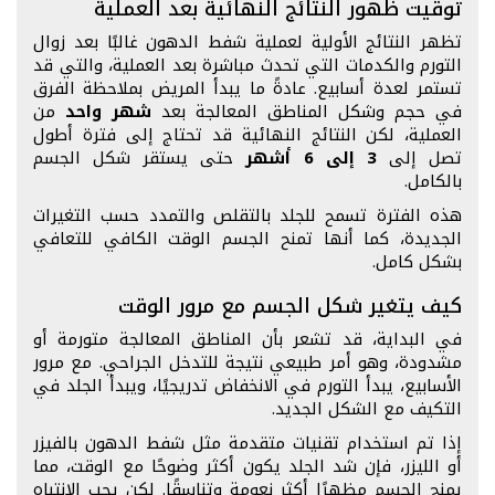
توقيت ظهور النتائج النهائية بعد العملية
تظهر النتائج الأولية لعملية شفط الدهون غالبًا بعد زوال
التورم والكدمات التي تحدث مباشرة بعد العملية، والتي قد
تستمر لعدة أسابيع. عادةً ما يبدأ المريض بملاحظة الفرق
في حجم وشكل المناطق المعالجة بعد
شهر واحد
من
العملية، لكن النتائج النهائية قد تحتاج إلى فترة أطول
تصل إلى
3 إلى 6 أشهر
حتى يستقر شكل الجسم
بالكامل.
هذه الفترة تسمح للجلد بالتقلص والتمدد حسب التغيرات
الجديدة، كما أنها تمنح الجسم الوقت الكافي للتعافي
بشكل كامل.
كيف يتغير شكل الجسم مع مرور الوقت
في البداية، قد تشعر بأن المناطق المعالجة متورمة أو
مشدودة، وهو أمر طبيعي نتيجة للتدخل الجراحي. مع مرور
الأسابيع، يبدأ التورم في الانخفاض تدريجيًا، ويبدأ الجلد في
التكيف مع الشكل الجديد.
إذا تم استخدام تقنيات متقدمة مثل شفط الدهون بالفيزر
أو الليزر، فإن شد الجلد يكون أكثر وضوحًا مع الوقت، مما
يمنح الجسم مظهرًا أكثر نعومة وتناسقًا. لكن يجب الانتباه