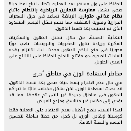
الحفاظ على وزن مستقر بعد العملية يتطلب اتباع نمط حياة
صحي يشمل
ممارسة التمارين الرياضية بانتظام
واتباع
نظام غذائي متوازن
. الرياضة تساعد في حرق السعرات
الحرارية وتقوية العضلات، مما يدعم شكل الجسم المشدود
الذي تم تحقيقه بعد شفط الدهون.
التغذية الصحية، من خلال تقليل الدهون والسكريات
المكررة وزيادة تناول الخضروات والبروتينات، تلعب دورًا
محوريًا في منع تراكم الدهون مجددًا. لذا، الالتزام بهذه
العادات الصحية هو مفتاح النجاح للحفاظ على النتائج على
المدى الطويل.
مخاطر استعادة الوزن في مناطق أخرى
في حال عدم الالتزام بنمط حياة صحي بعد شفط الدهون،
قد يحدث استعادة الوزن، لكن بشكل مختلف. غالبًا ما تتراكم
الدهون في مناطق جديدة غير التي تم علاجها، مما قد
يؤدي إلى مظهر غير متناسق ومزعج للمريض.
لهذا السبب، ينصح الأطباء بعدم الاعتماد على العملية فقط
كوسيلة لإنقاص الوزن، بل كجزء من خطة شاملة لتحسين
الجسم والصحة العامة.