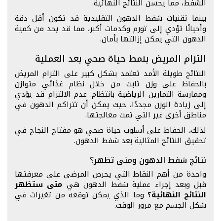
الشفط، مما يحسن النتائج النهائية.
بينما تقنيات شفط الدهون التقليدية قد تكون أقل دقة
وأحيانًا تؤدي إلى تورم وكدمات أكبر، مما قد يحد من كمية
الدهون التي يمكن إزالتها بأمان.
التزام المريض بنمط حياة صحي بعد العملية
النتائج طويلة الأمد تعتمد بشكل كبير على التزام المريض
بالحفاظ على وزن ثابت من خلال نظام غذائي متوازن
وممارسة التمارين الرياضية بانتظام. عدم الالتزام قد يؤدي
إلى زيادة الوزن مجددًا، حيث يمكن أن تتراكم الدهون في
مناطق أخرى غير التي تمت معالجتها.
لذلك، الحفاظ على أسلوب حياة صحي هو مفتاح النجاح في
تحقيق النتائج المثالية بعد شفط الدهون.
نتائج شفط الدهون ومتى تظهر؟
واحدة من أهم النقاط التي يحرص المرضى على معرفتها
قبل وبعد إجراء عملية شفط الدهون هي
متى ستظهر
النتائج النهائية؟
وما الذي يمكن توقعه من تغيرات في
شكل الجسم مع مرور الوقت.