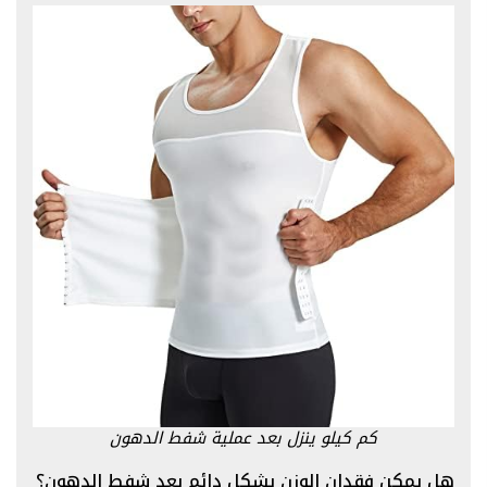
كم كيلو ينزل بعد عملية شفط الدهون
هل يمكن فقدان الوزن بشكل دائم بعد شفط الدهون؟