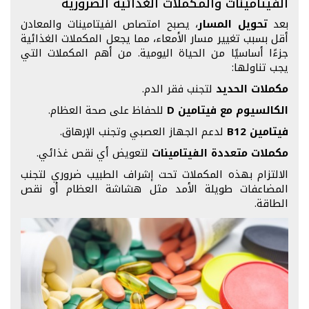
الفيتامينات والمكملات الغذائية الضرورية
بعد
تحويل المسار
، يصبح امتصاص الفيتامينات والمعادن
أقل بسبب تغيير مسار الأمعاء، مما يجعل المكملات الغذائية
جزءًا أساسيًا من الحياة اليومية. من أهم المكملات التي
يجب تناولها:
مكملات الحديد
لتجنب فقر الدم.
الكالسيوم مع فيتامين D
للحفاظ على صحة العظام.
فيتامين B12
لدعم الجهاز العصبي وتجنب الإرهاق.
مكملات متعددة الفيتامينات
لتعويض أي نقص غذائي.
الالتزام بهذه المكملات تحت إشراف الطبيب ضروري لتجنب
المضاعفات طويلة الأمد مثل هشاشة العظام أو نقص
الطاقة.