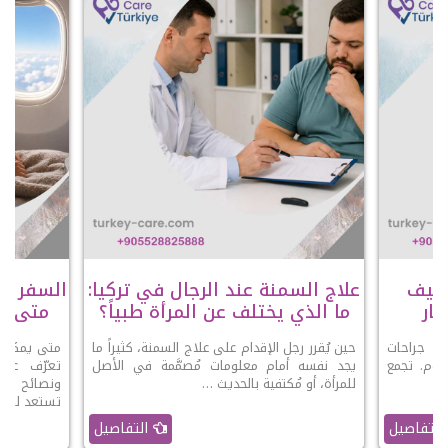
عملية SADI-S وكيف
علاج السمنة عند الرجال في تركيا:
السفر با
ار
ما الذي يختلف عن المرأة طبياً؟
متى يك
 أحدث جراحات
حين يُقرر رجل الإقدام على علاج السمنة، كثيراً ما
متى يمكنك 
ليوم. تجمع
يجد نفسه أمام معلومات مُصمَّمة في الأصل
تعرّف على
 …
للمرأة، أو مُكتفية بالحديث …
ونصائح الو
تستعد للرحل
التفاصيل
التفاصيل