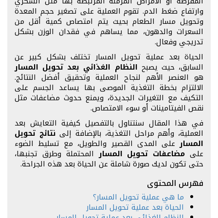
المفرطة أو الأمراض المزمنة المرتبطة بها مثل السكري
وارتفاع ضغط الدم. تقوم العملية على تصغير حجم المعدة
وتحويل مسار الطعام بحيث يتم امتصاص كمية أقل من
السعرات والدهون، مما يساهم في فقدان الوزن بشكل
تدريجي وفعال.
الحياة بعد عملية تحويل المسار تختلف بشكل كبير عن
السابق، حيث يصبح
النظام الغذائي بعد تحويل المسار
هو العنصر الأهم لنجاح العملية وتحقيق أفضل النتائج.
الالتزام بخطة التغذية الموصى بها يساعد الجسم على
التكيف مع التغيرات الجديدة، ويمنع حدوث مضاعفات مثل
نقص الفيتامينات أو سوء الامتصاص.
في هذا المقال سنتناول بالتفصيل كيفية التعايش بعد
العملية، وأهم مراحل التغذية، بالإضافة إلى
نتائج تحويل
المسار
على المدى القصير والطويل، مع تسليط الضوء
على
مضاعفات تحويل المسار
المحتملة وطرق تجنبها،
حتى تكون لديك صورة شاملة عن الحياة بعد هذه الجراحة.
فهرس المحتوى
ما هي عملية تحويل المسار؟
الحياة بعد عملية تحويل المسار
النظام الغذائي بعد عملية تحويل المسار