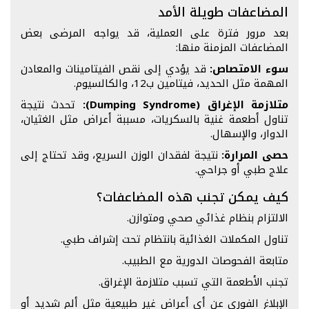
المضاعفات طويلة الأمد
بعد مرور فترة على العملية، قد يواجه المرضى بعض
المضاعفات المزمنة منها:
سوء الامتصاص:
قد يؤدي إلى نقص الفيتامينات والمعادن
المهمة مثل الحديد، فيتامين ب12، والكالسيوم.
متلازمة الإغراق (Dumping Syndrome):
تحدث نتيجة
تناول أطعمة غنية بالسكريات، مسببة أعراض مثل الغثيان،
الدوار، والإسهال.
حصى المرارة:
نتيجة لفقدان الوزن السريع، وقد تحتاج إلى
علاج طبي أو جراحي.
كيف يمكن تجنب هذه المضاعفات؟
الالتزام بنظام غذائي صحي ومتوازن.
تناول المكملات الغذائية بانتظام تحت إشراف طبي.
متابعة الفحوصات الدورية مع الطبيب.
تجنب الأطعمة التي تسبب متلازمة الإغراق.
الإبلاغ الفوري عن أي أعراض غير طبيعية مثل ألم شديد أو