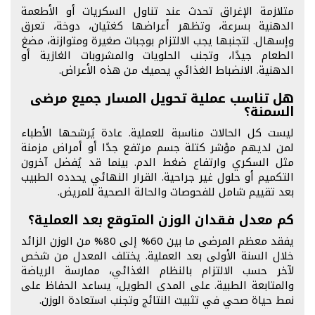
متلازمة الإغراق تحدث عند تناول السكريات أو الأطعمة
الدهنية بسرعة، وتظهر أعراضها كغثيان، دوخة، تعرق
وإسهال. لتجنبها يجب الالتزام بوجبات صغيرة ومتوازنة، مضغ
الطعام جيدًا، وتجنب الحلويات والمشروبات الغازية أو
الدهنية. الانضباط الغذائي يحميك من هذه الأعراض.
هل تناسب عملية تحويل المسار جميع مرضى
السمنة؟
ليست كل الحالات مناسبة للعملية. عادة يُرشحها الأطباء
لمن لديهم مؤشر كتلة جسم مرتفع جدًا أو أمراض مزمنة
مثل السكري وارتفاع ضغط الدم. بينما قد يُفضل آخرون
التكميم أو حلول غير جراحية. القرار النهائي يحدده الطبيب
بعد تقييم شامل للفحوصات والحالة الصحية للمريض.
كم معدل فقدان الوزن المتوقع بعد العملية؟
يفقد معظم المرضى ما بين 60% إلى 80% من الوزن الزائد
خلال السنة الأولى بعد العملية. يختلف المعدل من شخص
لآخر حسب الالتزام بالنظام الغذائي، ممارسة الرياضة
والمتابعة الطبية. على المدى الطويل، يساعد الحفاظ على
نمط حياة صحي في تثبيت النتائج وتجنب استعادة الوزن.