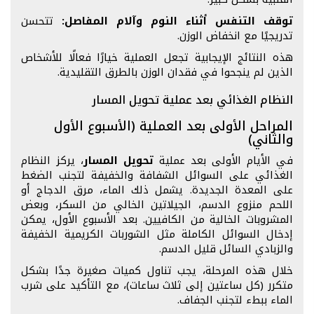
توقف التنفس أثناء النوم وآلام المفاصل:
تتحسن
تدريجيًا مع انخفاض الوزن.
هذه النتائج الإيجابية تجعل العملية خيارًا فعالًا للأشخاص
الذين لم ينجحوا في فقدان الوزن بالطرق التقليدية.
النظام الغذائي بعد عملية تحويل المسار
المراحل الأولى بعد العملية (الأسبوع الأول
والثاني)
في الأيام الأولى بعد عملية
تحويل المسار
، يركز النظام
الغذائي على السوائل الشفافة والخفيفة لتجنب الضغط
على المعدة الجديدة. يشمل ذلك الماء، مرق الدجاج أو
اللحم منزوع الدسم، الجيلاتين الخالي من السكر، وبعض
المشروبات الخالية من الكافيين. بعد الأسبوع الأول، يمكن
إدخال السوائل الكاملة مثل الشوربات الكريمية الخفيفة
والزبادي السائل قليل الدسم.
خلال هذه المرحلة، يجب تناول كميات صغيرة جدًا بشكل
متكرر (كل ساعتين إلى ثلاث ساعات)، مع التأكيد على شرب
الماء ببطء لتجنب الجفاف.