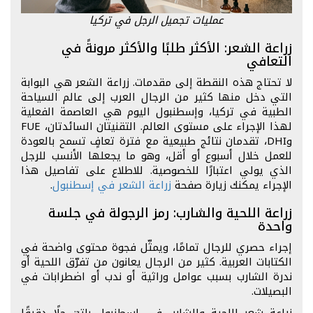
عمليات تجميل الرجل في تركيا
زراعة الشعر: الأكثر طلبًا والأكثر مرونةً في
التعافي
لا تحتاج هذه النقطة إلى مقدمات. زراعة الشعر هي البوابة
التي دخل منها كثير من الرجال العرب إلى عالم السياحة
الطبية في تركيا، وإسطنبول اليوم هي العاصمة الفعلية
لهذا الإجراء على مستوى العالم. التقنيتان السائدتان، FUE
وDHI، تقدمان نتائج طبيعية مع فترة تعافٍ تسمح بالعودة
للعمل خلال أسبوع أو أقل، وهو ما يجعلها الأنسب للرجل
الذي يولي اعتبارًا للخصوصية. للاطلاع على تفاصيل هذا
الإجراء يمكنك زيارة صفحة
زراعة الشعر في إسطنبول
.
زراعة اللحية والشارب: رمز الرجولة في جلسة
واحدة
إجراء حصري للرجال تمامًا، ويمثّل فجوة محتوى واضحة في
الكتابات العربية. كثير من الرجال يعانون من تفرّق اللحية أو
ندرة الشارب بسبب عوامل وراثية أو ندب أو اضطرابات في
البصيلات.