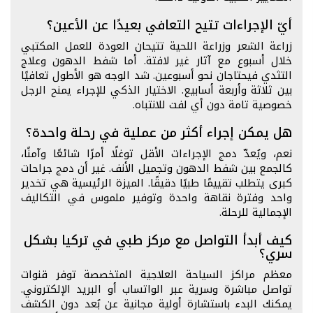
أيّ الإجراءات تتيح التعافي بعيدًا عن الأعين؟
زراعة الشعر وزراعة اللحية تتيحان العودة للعمل المكتبي
خلال أسبوع مع آثار غير لافتة. أما شفط الدهون وعلاج
التثدي فيحتاجان نحو أسبوعين. شد الوجه هو الأطول تعافيًا
بين ثلاثة وأربعة أسابيع. الاختيار الذكي للإجراء يمنح الرجل
خصوصية تامة دون أي لفت للانتباه.
هل يمكن إجراء أكثر من عملية في رحلة واحدة؟
نعم، ويُعدّ دمج الإجراءات الأقل توغلًا أمرًا شائعًا وآمنًا،
كالجمع بين شفط الدهون وتجميل الأنف. غير أن دمج جراحات
كبرى يتطلب تقييمًا طبيًا دقيقًا. الميزة الرئيسية هي تخدير
واحد وفترة نقاهة واحدة وتوفير ملموس في التكاليف
الإجمالية للرحلة.
كيف أبدأ التواصل مع مركز طبي في تركيا بشكل
سري؟
معظم مراكز السياحة العلاجية المتخصصة توفر قنوات
تواصل مباشرة وسرية عبر الواتساب أو البريد الإلكتروني.
يمكنك البدء باستشارة أولية مجانية عن بُعد دون الكشف