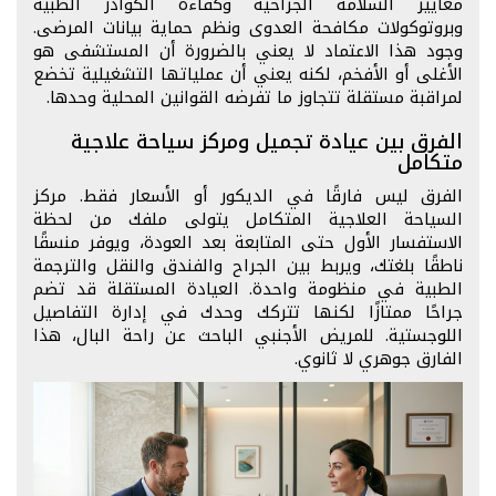
معايير السلامة الجراحية وكفاءة الكوادر الطبية
وبروتوكولات مكافحة العدوى ونظم حماية بيانات المرضى.
وجود هذا الاعتماد لا يعني بالضرورة أن المستشفى هو
الأغلى أو الأفخم، لكنه يعني أن عملياتها التشغيلية تخضع
لمراقبة مستقلة تتجاوز ما تفرضه القوانين المحلية وحدها.
الفرق بين عيادة تجميل ومركز سياحة علاجية
متكامل
الفرق ليس فارقًا في الديكور أو الأسعار فقط. مركز
السياحة العلاجية المتكامل يتولى ملفك من لحظة
الاستفسار الأول حتى المتابعة بعد العودة، ويوفر منسقًا
ناطقًا بلغتك، ويربط بين الجراح والفندق والنقل والترجمة
الطبية في منظومة واحدة. العيادة المستقلة قد تضم
جراحًا ممتازًا لكنها تتركك وحدك في إدارة التفاصيل
اللوجستية. للمريض الأجنبي الباحث عن راحة البال، هذا
الفارق جوهري لا ثانوي.