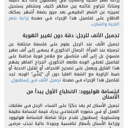
زراعة شعر اللحية والشارب في إسطنبول باتت حلًا دقيقًا
ومتاحًا تتراوح نتائجه بين مظهر كثيف ومنتظم يستحيل
تمييزه عن الشعر الطبيعي بعد مرور بضعة أشهر. يمكنك
الاطلاع على تفاصيل هذا الإجراء في صفحة
زراعة شعر
اللحية والشارب
.
تجميل الأنف للرجل: دقة دون تغيير الهوية
تجميل الأنف عند الرجل يقوم على فلسفة مختلفة عن
تجميله عند المرأة. الجمال الذكوري لا يسعى إلى أنف صغير
منسوخ، بل إلى أنف متناسق مع ملامح قوية محافظ على
تفاصيل تعطي الوجه طابعه الذكوري. الجراح الماهر يفهم
هذا الفارق ويعمل على تصحيح الانحراف أو تقليل الحدبة أو
ضبط الزاوية مع الشفة العليا دون أن “يُنثّي” الوجه. تجد
تفاصيل هذا الإجراء في صفحة
تجميل الأنف في إسطنبول
.
ابتسامة هوليوود: الانطباع الأول يبدأ من
الأسنان
تجميل الأسنان لم يعد حكرًا على النساء. الرجل في مقابلات
العمل أو في حضوره الاجتماعي يدرك قيمة ابتسامة نظيفة
ومتساوية. إسطنبول تقدم حزمًا شاملة لابتسامة هوليوود
وزراعة الأسنان بأسعار تنافسية وجودة عالية تجذب مرضى