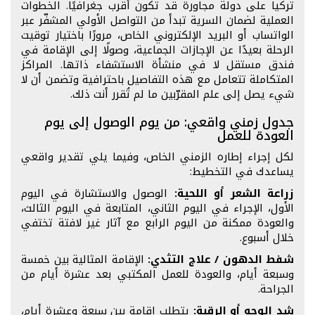
تركيا على دولة مجاورة قد تكون أقرب جغرافيًا. الخطوات
العملية لضمان السرية تبدأ من التواصل الأولي المشفّر عبر
الواتساب أو البريد الإلكتروني الخاص، مرورًا باختيار توقيت
الرحلة بعيدًا عن الإجازات الجماعية، وصولًا إلى الإقامة في
فندق مستقل لا في منشأة الاستشفاء ذاتها. المراكز
المتكاملة تتعامل مع هذه التفاصيل باحترافية وتضمن أن لا
شيء يصل إلى علم المقرّبين ما لم تُقرر أنت ذلك.
جدول زمني واقعي: من يوم الوصول إلى يوم
العودة للعمل
لكل إجراء إطاره الزمني الخاص، وفيما يلي تقدير واقعي
يساعدك في التخطيط:
زراعة الشعر أو اللحية:
الوصول والاستشارة في اليوم
الأول، الإجراء في اليوم الثاني، المتابعة في اليوم الثالث،
والعودة ممكنة من اليوم الرابع مع آثار غير لافتة تختفي
خلال أسبوع.
شفط الدهون / علاج التثدي:
الإقامة المثالية بين خمسة
وسبعة أيام، والعودة للعمل المكتبي بعد عشرة أيام من
الجراحة.
شد الوجه أو الرقبة:
يتطلب إقامة بين سبعة وعشرة أيام،