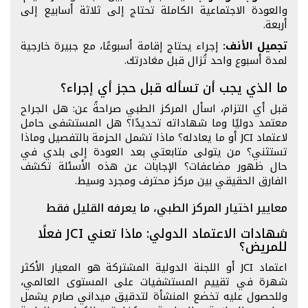
والعودة الاجتماعية الكاملة تحتاج إلى ثلاثة أسابيع إلى
أربعة.
تجميل الأنف:
إجراء يحتاج إقامة أسبوعًا، مع جبيرة خارجية
لمدة أسبوع واحد تُزال قبل مغادرتك.
ما الذي يجب أن تسأله قبل حجز أي إجراء؟
قبل أي التزام، اسأل المركز الطبي صراحةً عن: هل الجراح
معتمد دوليًا وما شهاداته تحديدًا؟ هل المستشفى حامل
لاعتماد JCI أو ما يعادله؟ ماذا تشمل الحزمة بالتفصيل وماذا
تستثني؟ من يتولى متابعتي بعد العودة إلى بلدي في
حال ظهور مضاعفات؟ الإجابات عن هذه الأسئلة تكشف
الفارق الحقيقي بين مركز محترف ومجرد وسيط.
معايير اختيار المركز الطبي، ما يعرفه القليل فقط
شهادات الاعتماد الدولي: ماذا تعني JCI فعلًا
للمريض؟
اعتماد JCI أو اللجنة الدولية المشتركة هو المعيار الأكثر
شهرة في تقييم المستشفيات على المستوى العالمي،
وللحصول عليه تخضع المنشأة لتدقيق ميداني صارم يشمل