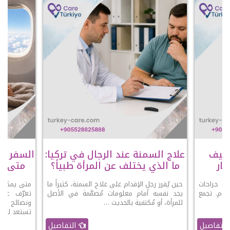
عملية SADI-S وكيف
علاج السمنة عند الرجال في تركيا:
السفر با
ار
ما الذي يختلف عن المرأة طبياً؟
متى يك
 أحدث جراحات
حين يُقرر رجل الإقدام على علاج السمنة، كثيراً ما
متى يمكنك 
ليوم. تجمع
يجد نفسه أمام معلومات مُصمَّمة في الأصل
تعرّف على
 …
للمرأة، أو مُكتفية بالحديث …
ونصائح الو
تستعد للرحل
التفاصيل
التفاصيل