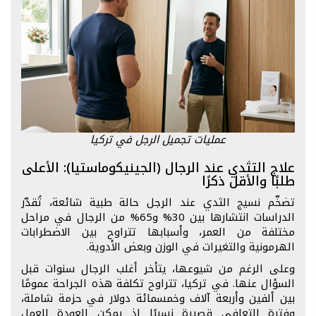
عمليات تجميل الرجل في تركيا
علاج التثدي عند الرجال (الجينيكوماستيا): الأعلى
طلبًا والأقل ذكرًا
تضخّم نسيج الثدي عند الرجل حالة طبية شائعة، تُقدّر
الدراسات انتشارها بين 30% و65% من الرجال في مراحل
مختلفة من العمر، وأسبابها تتراوح بين الاضطرابات
الهرمونية والتغيرات في الوزن وبعض الأدوية.
وعلى الرغم من شيوعها، يتأخر أغلب الرجال سنوات قبل
السؤال عنها. في تركيا، تتراوح تكلفة هذه الجراحة عمومًا
بين ألفين وأربعة آلاف وخمسمائة دولار في حزمة شاملة،
وفترة التعافي قصيرة نسبيًا إذ يمكن العودة للعمل