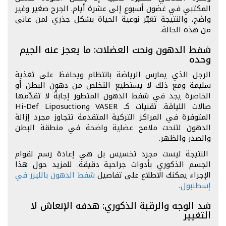
المكتبي في غضون أسبوع إلى عشرة أيام. الجرح صغير وغير
واضح، والنتيجة تغيّر نوعية الحياة بشكل جذري لمن عانى
من هذه الحالة.
شفط الدهون ونحت العضلات: ما يعجز عنه الجيم
وحده
الرجل الذي يمارس الرياضة بانتظام ويحافظ على تغذية
سليمة ومع ذلك لا يستطيع التخلص من دهون البطن أو
الخاصرة يجد في شفط الدهون المتطور إجابةً لا تقدّمها
صالات اللياقة. تقنيات كـ VASER وHi-Def Liposuction
المتوفرة في المراكز التركية المتقدمة تتجاوز مجرد إزالة
الدهون لتنحت ملامح عضلية واضحة في منطقة البطن
والصدر والظهر.
النتيجة ليست مجرد تخسيس بل هي إعادة رسم لقوام
الجسم الذكوري بأدوات جراحية دقيقة. للمزيد حول هذا
الإجراء يمكنك الاطلاع على تفاصيل
شفط الدهون بالليزر في
إسطنبول
.
شد الوجه والرقبة الذكوري: هدفه الإنعاش لا
التغيير