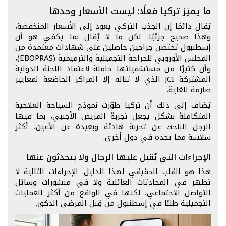
ما يميّز تركيا فعلًا: ليست الأسعار وحدها
يُقال دائمًا إن الجذب التركي يعود إلى الأسعار المنخفضة،
وهذا صحيح جزئيًا. لكن ما لا يُقال بما يكفي هو أن
إسطنبول تحتضن جراحين حاصلين على شهادات معتمدة من
المجلس الأوروبي للجراحة التجميلية والترميمية (EBOPRAS)،
وأن كثيرًا من مستشفياتها حاملة لاعتماد اللجنة الدولية
المشتركة JCI الذي لا تناله إلا المراكز الخاضعة لمعايير
صارمة للغاية.
يُضاف إلى ذلك أن تركيا طوّرت نموذج السياحة العلاجية
المتكاملة بشكل يجعل تجربة المريض الأجنبي، بما فيها
الرجل الباحث عن تجربة هادئة وبعيدة عن الأعين، أكثر
سلاسة مما يجده في دول أخرى.
الإجراءات التي يُقبل عليها الرجال ولا يتحدثون عنها
هذا هو القلب الحقيقي لهذا الدليل. الإجراءات التالية لا
تظهر في المحادثات العائلية ولا في منشورات وسائل
التواصل الاجتماعي، لكنها في الواقع من أكثر العمليات
التجميلية طلبًا في إسطنبول من قِبل المرضى الذكور.