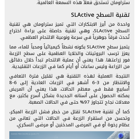
ستراومان تستحق فعلاً هذه السمعة العالمية.
تقنية السطح SLActive
واحدة من أبرز الابتكارات التي تميز ستراومان هي تقنية
السطح SLActive، وهي تقنية حاصلة على براءة اختراع
تُحدث فرقاً جوهرياً في سرعة ونوعية الالتحام العظمي.
يتميز سطح SLActive بكونه نشطاً كيميائياً ومحباً للماء، مما
يعزز ترسب البروتينات والخلايا العظمية على سطح الزرعة
فور زراعتها. هذا يعني أن عملية الالتحام تبدأ خلال دقائق
من الزراعة وليس ساعات أو أيام كما في الزرعات التقليدية.
النتيجة العملية لهذه التقنية هي تقليل فترة التعافي
والانتظار من 3-6 أشهر في الزرعات العادية إلى 6-8
أسابيع فقط في معظم الحالات. هذا يعني أن المريض
يمكنه الحصول على أسنانه الجديدة بشكل أسرع بكثير، مع
معدلات نجاح تتجاوز 97% حتى في الحالات الصعبة.
كما أن تقنية SLActive تقلل من خطر فشل الزرعة المبكر،
وتحسن من استقرار الزرعة في الحالات التي تعاني من
عظام رخوة أو في المرضى المدخنين أو مرضى السكري.