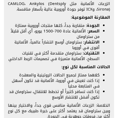
الزرعات الألمانية مثل CAMLOG، Ankylos (Dentsply
Sirona)، وICX توفر جودة أوروبية عالية بأسعار منافسة.
المقارنة الموضوعية:
الجودة:
متقاربة جداً، كلها منتجات أوروبية ممتازة
السعر:
الألمانية عادة 700-1500 يورو، أي أقل قليلاً
من ستراومان
الانتشار:
ستراومان أوسع انتشاراً عالمياً، الألمانية
أقوى في أوروبا
التقنيات:
ستراومان متقدمة أكثر في تقنيات
السطح، الألمانية متميزة في تصميمات الربط الداخلي
الحالات المناسبة لكل نوع:
كلاهما ممتاز لجميع الحالات الروتينية والمعقدة
إذا كنت تعيش في أوروبا، الألمانية قد تكون أسهل
في المتابعة محلياً
إذا كنت تسافر كثيراً أو تخطط للانتقال، ستراومان قد
تكون أفضل للانتشار الأوسع
الخلاصة: الزرعات الألمانية منافس قوي جداً، والاختيار بينها
وبين ستراومان قد يعتمد أكثر على خبرة طبيبك مع كل نوع
أكثر من فروقات جوهرية في الجودة.