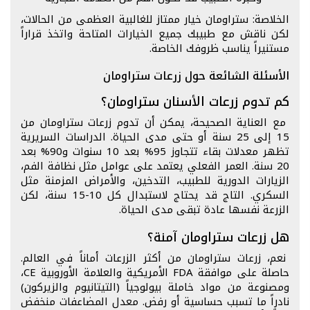
الخلاصة: ستراومان خيار ممتاز للغالبية العظمى من الحالات،
لكن ناقش مع طبيبك جميع الخيارات المتاحة واتخذ قراراً
مستنيراً يناسب ظروفك الخاصة.
الأسئلة الشائعة حول زرعات ستراومان
كم تدوم زرعات الأسنان ستراومان؟
مع العناية الصحيحة، يمكن أن تدوم زرعات ستراومان من
15 إلى 25 سنة أو حتى مدى الحياة. الدراسات السريرية
تظهر معدلات بقاء تتجاوز 95% بعد 10 سنوات و90% بعد
20 سنة. العمر الفعلي يعتمد على عوامل مثل نظافة الفم،
الزيارات الدورية للطبيب، التدخين، والأمراض المزمنة مثل
السكري. التاج قد يحتاج لاستبدال كل 10-15 سنة، لكن
الزرعة نفسها عادة تبقى مدى الحياة.
هل زرعات ستراومان آمنة؟
نعم، زرعات ستراومان من أكثر الزرعات أماناً في العالم.
حاصلة على موافقة FDA الأمريكية والعلامة الأوروبية CE،
ومصنوعة من مواد خاملة بيولوجياً (التيتانيوم والزيركون)
نادراً ما تسبب حساسية أو رفض. معدل المضاعفات منخفض