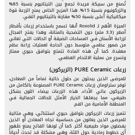
تُصنع من سبيكة فريدة تجمع بين التيتانيوم بنسبة 85%
والزركونيوم بنسبة 15%. هذا المزيج الخاص يمنح الزرعة قوة
ميكانيكية أعلى بنسبة 50% مقارنة بالتيتانيوم النقي.
الميزة الأهم لـ Roxolid أنها تسمح باستخدام زرعات بأقطار
أصغر (3.3 ملم) دون التضحية بالمتانة، وهذا يفتح المجال
لزراعة الأسنان في المساحات الضيقة أو الحالات التي تعاني
من ضمور عظمي متوسط دون الحاجة لعمليات زراعة عظم
معقدة. كما أن هذه المادة تتمتع بتوافق حيوي ممتاز
وتسرع من عملية الالتحام العظمي.
زرعات PURE Ceramic (الزيركون)
للمرضى الذين يبحثون عن حلول خالية تماماً من المعادن،
توفر ستراومان زرعات PURE Ceramic المصنوعة بالكامل من
الزيركون عالي الأداء. هذه الزرعات بيضاء اللون بشكل
طبيعي، مما يجعلها الخيار الأمثل للحالات الجمالية في
المنطقة الأمامية من الفم.
تتميز زرعات الزيركون بتوافق حيوي استثنائي، وهي مثالية
للمرضى الذين يعانون من حساسية تجاه المعادن أو الذين
يفضلون مواد طبيعية أكثر. كما أن لونها الفاتح يمنع ظهور
أي خطوط رمادية حول اللثة، وهي مشكلة قد تحدث أحياناً