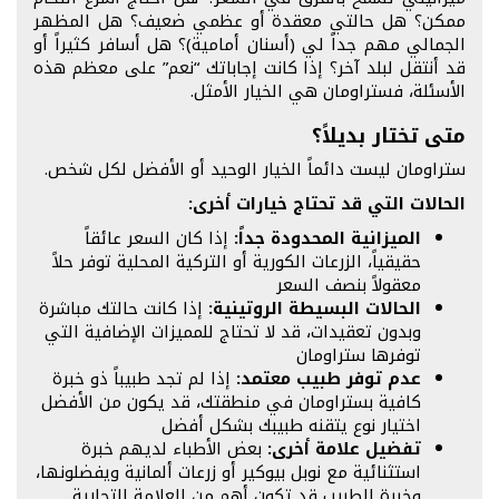
ممكن؟ هل حالتي معقدة أو عظمي ضعيف؟ هل المظهر
الجمالي مهم جداً لي (أسنان أمامية)؟ هل أسافر كثيراً أو
قد أنتقل لبلد آخر؟ إذا كانت إجاباتك “نعم” على معظم هذه
الأسئلة، فستراومان هي الخيار الأمثل.
متى تختار بديلاً؟
ستراومان ليست دائماً الخيار الوحيد أو الأفضل لكل شخص.
الحالات التي قد تحتاج خيارات أخرى:
الميزانية المحدودة جداً:
إذا كان السعر عائقاً
حقيقياً، الزرعات الكورية أو التركية المحلية توفر حلاً
معقولاً بنصف السعر
الحالات البسيطة الروتينية:
إذا كانت حالتك مباشرة
وبدون تعقيدات، قد لا تحتاج للمميزات الإضافية التي
توفرها ستراومان
عدم توفر طبيب معتمد:
إذا لم تجد طبيباً ذو خبرة
كافية بستراومان في منطقتك، قد يكون من الأفضل
اختيار نوع يتقنه طبيبك بشكل أفضل
تفضيل علامة أخرى:
بعض الأطباء لديهم خبرة
استثنائية مع نوبل بيوكير أو زرعات ألمانية ويفضلونها،
وخبرة الطبيب قد تكون أهم من العلامة التجارية