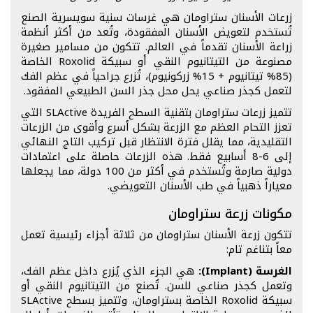
زرعات الأسنان ستراومان هي غرسات سنية سويسرية الصنع
تُستخدم لتعويض الأسنان المفقودة، وتُعد من أكثر أنظمة
زراعة الأسنان تقدماً في العالم. تتكون من مسامير صغيرة
مصنوعة من التيتانيوم النقي أو سبيكة Roxolid الخاصة
(85% تيتانيوم + 15% زركونيوم)، تُزرع جراحياً في عظم الفك
لتعمل كجذر صناعي يحل محل جذر السن الطبيعي المفقود.
تتميز زرعات ستراومان بتقنية السطح الفريدة SLActive التي
تعزز التحام العظم مع الزرعة بشكل أسرع وأقوى من الزرعات
التقليدية، مما يقلل فترة الانتظار قبل تركيب التاج النهائي
إلى 6-8 أسابيع فقط. هذه الزرعات حاصلة على اعتمادات
دولية صارمة وتُستخدم في أكثر من 100 دولة، مما يجعلها
معياراً ذهبياً في طب الأسنان التعويضي.
مكونات زرعة ستراومان
تتكون زرعة الأسنان ستراومان من ثلاثة أجزاء رئيسية تعمل
معاً بتناغم تام:
الغرسة (Implant):
هي الجزء الذي يُزرع داخل عظم الفك،
وتعمل كجذر صناعي للسن. تُصنع من التيتانيوم النقي أو
سبيكة Roxolid الخاصة بستراومان، وتتميز بسطح SLActive