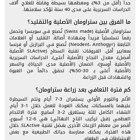
جداً (أقل من 3%)، ومعظمها بسيطة وقابلة للعلاج. آلاف
الدراسات السريرية على مدى 40 سنة تؤكد سلامتها.
ما الفرق بين ستراومان الأصلية والتقليد؟
ستراومان الأصلية (Swiss made) تُصنع في سويسرا وتحمل
رقماً تسلسلياً فريداً وشهادة أصالة. التقليد أو العلامات
التابعة (Neodent، Anthogyr) تُصنع في البرازيل أو فرنسا
بمعايير أقل. الفروقات: تقنية السطح (SLActive الأصلية
أفضل)، معدل النجاح (الأصلية أعلى)، الدراسات السريرية
(الأصلية أوسع)، الضمان (الأصلية مدى الحياة)، والسعر
(الأصلية أغلى بـ 30-50%). تحقق دائماً من العبوة
والشهادات قبل الزراعة.
كم فترة التعافي بعد زراعة ستراومان؟
الألم والتورم الأولي يستمران 3-7 أيام وتتم السيطرة
عليهما بالمسكنات. يمكنك العودة للعمل خلال 1-3 أيام.
الشفاء الكامل للثة يستغرق 2-3 أسابيع. فترة الالتحام
العظمي (قبل تركيب التاج النهائي) هي 6-12 أسبوع،
أقصر من معظم الزرعات الأخرى بفضل تقنية SLActive. خلال
هذه الفترة، يمكنك ممارسة حياتك الطبيعية مع بعض
الاحتياطات في الطعام.