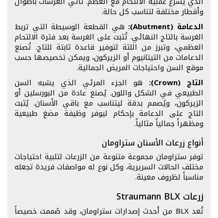
الذي يسرع عملية الالتحام مع العظم. تأتي الغرسات بأطوال
وأقطار مختلفة لتناسب كل حالة.
الدعامة (Abutment):
هي القطعة الوسيطة التي تربط
الغرسة بالتاج النهائي. تُثبت على الغرسة بعد فترة الالتحام
العظمي، وتبرز من اللثة لتوفير قاعدة ثابتة للتاج. تُصنع
الدعامات من التيتانيوم أو الزيركون، ويمكن تخصيصها حسب
موقع السن واحتياجات المريض الجمالية.
التاج (Crown):
هو الجزء المرئي الذي يشبه السن
الطبيعي في الشكل واللون. يُصنع عادة من البورسلين أو
الزيركون، ويُصمم بدقة ليتناسب مع باقي الأسنان. يُثبت
التاج على الدعامة بإحكام ليوفر وظيفة مضغ طبيعية
ومظهراً جمالياً مثالياً.
أنواع زرعات الأسنان ستراومان
توفر ستراومان مجموعة متنوعة من الزرعات لتلبية احتياجات
مختلف الحالات السريرية، وكل نوع له مواصفات فريدة تجعله
مناسباً لظروف معينة.
زرعات Straumann BLX
تُعد BLX من أحدث إصدارات ستراومان، وقد صُممت خصيصاً