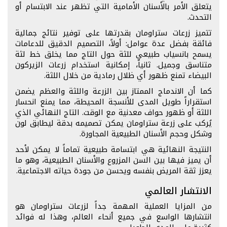
يتعلق الأمر بالأسنان الأمامية التي تظهر عند الابتسام أو
التحدث.
تتميز زرعات ستراومان بقدرتها على توفير نتائج جمالية
فائقة بفضل عدة عوامل: أولاً، التصميم الدقيق للدعامات
يسمح بانسياب طبيعي للثة حول التاج مما يخلق خط لثة
متناسق وجميل. ثانياً، إمكانية استخدام زرعات الزيركون
البيضاء تمنع ظهور أي ظلال رمادية من خلال اللثة.
كما أن الاندماج الممتاز بين الزرعة واللثة والعظم يضمن
استقراراً طويل المدى للأنسجة المحيطة، مما يمنع انحسار
اللثة أو ظهور حواف معدنية مع الوقت. التاج النهائي الذي
يُركب على زرعة ستراومان يمكن تصميمه بدقة ليطابق لون
وشكل وحجم الأسنان الطبيعية المجاورة.
النتيجة النهائية هي ابتسامة طبيعية تماماً لا يمكن لأحد
أن يميز فيها بين السن المزروع والأسنان الطبيعية، وهو ما
يعزز ثقة المريض بنفسه ويحسن من جودة حياته الاجتماعية.
الانتشار العالمي
من المزايا العملية المهمة جداً لزرعات ستراومان هو
انتشارها الواسع في جميع أنحاء العالم، وهذا له فوائد