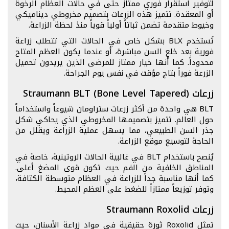
لتوفير استقرار فوري ممتاز حتى في حالات العظام الرخوة
أو المعقدة. تتميز هذه الزرعات بتصميم مخروطي ديناميكي
وخيوط متقدمة تضمن ثباتاً أولياً قوياً منذ لحظة الزراعة.
تُستخدم BLX بشكل خاص في الحالات التي تتطلب زراعة
فورية بعد خلع السن مباشرة، أو عندما يكون العظم المتاح
محدوداً. كما أنها خيار ممتاز للمرضى الذين يريدون تحميل
الزرعة فوراً بتاج مؤقت في نفس يوم الجراحة.
زرعات Straumann BLT (Bone Level Tapered)
BLT هي واحدة من أكثر زرعات ستراومان شيوعاً واستخداماً
حول العالم. تتميز بتصميمها المخروطي الذي يحاكي شكل
جذر السن الطبيعي، مما يسهل عملية الزراعة ويقلل من
الحاجة لتوسيع موقع الزراعة.
يُنصح باستخدام BLT في غالبية الحالات الروتينية، خاصة في
المناطق الخلفية من الفم حيث تكون قوى المضغ أعلى.
كما أنها مناسبة جداً للزراعة في العظام متوسطة الكثافة،
وتوفر توزيعاً ممتازاً للضغط على العظم المحيط.
زرعات Straumann Roxolid
تمثل Roxolid ثورة حقيقية في مواد زراعة الأسنان، حيث