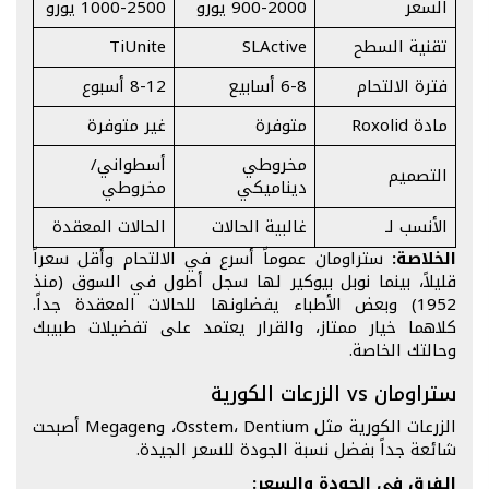
السعر
900-2000 يورو
1000-2500 يورو
تقنية السطح
SLActive
TiUnite
فترة الالتحام
6-8 أسابيع
8-12 أسبوع
مادة Roxolid
متوفرة
غير متوفرة
مخروطي
أسطواني/
التصميم
ديناميكي
مخروطي
الأنسب لـ
غالبية الحالات
الحالات المعقدة
الخلاصة:
ستراومان عموماً أسرع في الالتحام وأقل سعراً
قليلاً، بينما نوبل بيوكير لها سجل أطول في السوق (منذ
1952) وبعض الأطباء يفضلونها للحالات المعقدة جداً.
كلاهما خيار ممتاز، والقرار يعتمد على تفضيلات طبيبك
وحالتك الخاصة.
ستراومان vs الزرعات الكورية
الزرعات الكورية مثل Osstem، Dentium، وMegagen أصبحت
شائعة جداً بفضل نسبة الجودة للسعر الجيدة.
الفرق في الجودة والسعر: