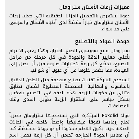
مميزات زرعات الأسنان ستراومان
دعونا نستعرض بالتفصيل المزايا الحقيقية التي جعلت زرعات
الأسنان ستراومان خياراً مفضلاً لدى أطباء الأسنان والمرضى
على حد سواء.
جودة المواد والتصنيع
ستراومان منتج سويسري الصنع بامتياز، وهذا يعني الالتزام
بأعلى معايير الدقة والجودة في كل مرحلة من مراحل
التصنيع. تخضع كل زرعة لاختبارات صارمة قبل أن تصل إلى
العيادة، مما يضمن خلوها من أي عيوب أو شوائب.
تستخدم الشركة تقنيات تصنيع متقدمة مثل الطحن الدقيق
بالحاسوب والمعالجة السطحية المتطورة لضمان تطابق
مثالي بين مكونات الزرعة. هذه الدقة في التصنيع تنعكس
بشكل مباشر على استقرار الزرعة طويل المدى وقلة
المضاعفات.
مواد Roxolid المبتكرة التي تستخدمها ستراومان حصرياً
تمنح زرعاتها تفوقاً ميكانيكياً واضحاً، خاصة في الحالات
الصعبة حيث يكون العظم محدوداً أو ذو جودة منخفضة. كما
أن معايير الجودة الصارمة تضمن أن كل زرعة تحمل اسم