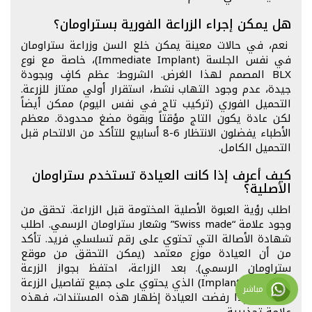
هل يمكن إجراء الزراعة الفورية بستراومان؟
نعم، في حالات معينة يمكن خلع السن وزراعة ستراومان
في نفس الجلسة (Immediate Implant)، خاصة مع نوع
BLX المصمم لهذا الغرض. الشروط: عظم كافٍ وبجودة
جيدة، عدم وجود التهاب نشط، استقرار أولي ممتاز للزرعة.
التحميل الفوري (تركيب تاج في نفس اليوم) ممكن أيضاً
لكن عادة يكون التاج مؤقتاً وبقوة مضغ محدودة. معظم
الأطباء يفضلون الانتظار 6-8 أسابيع للتأكد من الالتحام قبل
التحميل الكامل.
كيف أعرف إذا كانت العيادة تستخدم ستراومان
الأصلية؟
اطلب رؤية العبوة الأصلية المختومة قبل الزراعة. تحقق من
وجود علامة “Swiss made” وشعار ستراومان الرسمي. اطلب
شهادة الأصالة التي تحتوي على رقم تسلسلي فريد. تأكد
من أن العيادة موزع معتمد (يمكن التحقق من موقع
ستراومان الرسمي). بعد الزراعة، احتفظ بجواز الزرعة
(Implant Passport) الذي يحتوي على جميع تفاصيل الزرعة
مباشر
والضمان. إذا رفضت العيادة إظهار هذه المستندات، فهذه