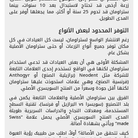
زرعة أرخص قد تحتاج لاستبدال بعد 10 سنوات، بينما
ستراومان قد تدوم 25 سنة أو أكثر، مما يجعلها أوفر على
المدى الطويل.
التوفر المحدود لبعض الأنواع
رغم الانتشار الواسع لستراومان، ليست كل العيادات في كل
مكان توفر جميع أنواع الزرعات أو حتى ستراومان الأصلية
بشكل عام.
المشكلة الأولى هي أن بعض العيادات قد تدعي استخدام
ستراومان لكنها في الواقع تستخدم إحدى العلامات التابعة
للشركة مثل Neodent (برازيلية الصنع) أو Anthogyr
(فرنسية الصنع)، وهي علامات استحوذت عليها ستراومان
لكنها أقل جودة وسعراً من المنتج السويسري الأصلي.
الفرق بين ستراومان الأصلية والعلامات التابعة يكمن في
بلد التصنيع (سويسرا vs البرازيل أو فرنسا)، تقنية السطح
المستخدمة، ومعدلات النجاح والدراسات السريرية طويلة
المدى. المنتج السويسري الأصلي يحمل علامة “Swiss
made” ويأتي بشهادة أصالة.
كيف تتحقق من الأصالة؟ أولاً، اطلب من طبيبك رؤية العبوة