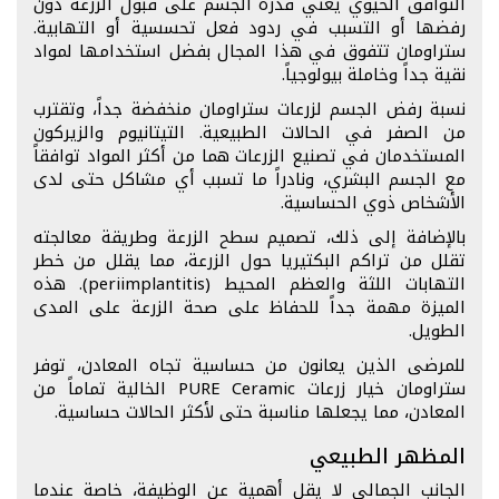
التوافق الحيوي يعني قدرة الجسم على قبول الزرعة دون
رفضها أو التسبب في ردود فعل تحسسية أو التهابية.
ستراومان تتفوق في هذا المجال بفضل استخدامها لمواد
نقية جداً وخاملة بيولوجياً.
نسبة رفض الجسم لزرعات ستراومان منخفضة جداً، وتقترب
من الصفر في الحالات الطبيعية. التيتانيوم والزيركون
المستخدمان في تصنيع الزرعات هما من أكثر المواد توافقاً
مع الجسم البشري، ونادراً ما تسبب أي مشاكل حتى لدى
الأشخاص ذوي الحساسية.
بالإضافة إلى ذلك، تصميم سطح الزرعة وطريقة معالجته
تقلل من تراكم البكتيريا حول الزرعة، مما يقلل من خطر
التهابات اللثة والعظم المحيط (periimplantitis). هذه
الميزة مهمة جداً للحفاظ على صحة الزرعة على المدى
الطويل.
للمرضى الذين يعانون من حساسية تجاه المعادن، توفر
ستراومان خيار زرعات PURE Ceramic الخالية تماماً من
المعادن، مما يجعلها مناسبة حتى لأكثر الحالات حساسية.
المظهر الطبيعي
الجانب الجمالي لا يقل أهمية عن الوظيفة، خاصة عندما