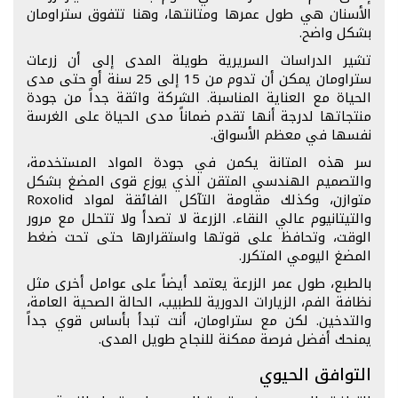
الأسنان هي طول عمرها ومتانتها، وهنا تتفوق ستراومان
بشكل واضح.
تشير الدراسات السريرية طويلة المدى إلى أن زرعات
ستراومان يمكن أن تدوم من 15 إلى 25 سنة أو حتى مدى
الحياة مع العناية المناسبة. الشركة واثقة جداً من جودة
منتجاتها لدرجة أنها تقدم ضماناً مدى الحياة على الغرسة
نفسها في معظم الأسواق.
سر هذه المتانة يكمن في جودة المواد المستخدمة،
والتصميم الهندسي المتقن الذي يوزع قوى المضغ بشكل
متوازن، وكذلك مقاومة التآكل الفائقة لمواد Roxolid
والتيتانيوم عالي النقاء. الزرعة لا تصدأ ولا تتحلل مع مرور
الوقت، وتحافظ على قوتها واستقرارها حتى تحت ضغط
المضغ اليومي المتكرر.
بالطبع، طول عمر الزرعة يعتمد أيضاً على عوامل أخرى مثل
نظافة الفم، الزيارات الدورية للطبيب، الحالة الصحية العامة،
والتدخين. لكن مع ستراومان، أنت تبدأ بأساس قوي جداً
يمنحك أفضل فرصة ممكنة للنجاح طويل المدى.
التوافق الحيوي