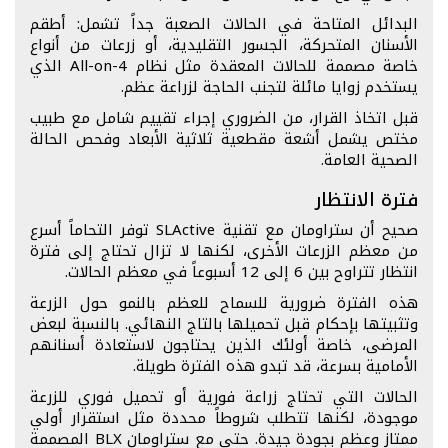
البدائل المتاحة في الحالات الصعبة جداً تشمل: أطقم
الأسنان المتحركة، الجسور التقليدية، أو زرعات من أنواع
خاصة مصممة للحالات المعقدة مثل نظام All-on-4 الذي
يستخدم زوايا مائلة لتجنب الحاجة لزراعة عظم.
قبل اتخاذ القرار، من الضروري إجراء تقييم شامل مع طبيب
مختص يشمل أشعة مقطعية ثلاثية الأبعاد وفحص الحالة
الصحية العامة.
فترة الانتظار
صحيح أن ستراومان مع تقنية SLActive توفر التحاماً أسرع
من معظم الزرعات الأخرى، لكنها لا تزال تحتاج إلى فترة
انتظار تتراوح بين 6 إلى 12 أسبوعاً في معظم الحالات.
هذه الفترة ضرورية للسماح للعظم بالنمو حول الزرعة
وتثبيتها بإحكام قبل تحميلها بالتاج النهائي. بالنسبة لبعض
المرضى، خاصة أولئك الذين يحتاجون لاستعادة أسنانهم
الأمامية بسرعة، قد تبدو هذه الفترة طويلة.
الحالات التي تحتاج زراعة فورية أو تحميل فوري للزرعة
موجودة، لكنها تتطلب شروطاً محددة مثل استقرار أولي
ممتاز وعظم بجودة جيدة. حتى مع ستراومان BLX المصممة