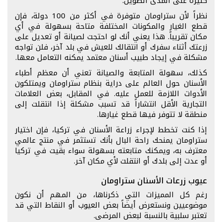
كثيرة على المدى الطويل.
نظراً لأن ستراومان متوفرة في أكثر من 100 دولة، فإن
قطع الغيار والمكونات المختلفة متاحة بسهولة في أي
مكان تقريباً. هذا يعني أنك لو احتجت لصيانة أو تعديل على
زرعتك أثناء سفرك أو انتقالك للعيش في بلد آخر، فلن تواجه
مشكلة في إيجاد طبيب أسنان معتمد يمكنه التعامل معها.
كذلك، سهولة المتابعة والصيانة تعني أن معظم أطباء
الأسنان حول العالم على دراية بنظام ستراومان ويمتلكون
الأدوات اللازمة للعمل عليه. في المقابل، بعض العلامات
التجارية الأقل انتشاراً قد تسبب مشكلة إذا انتقلت إلى
منطقة لا تتوفر فيها قطع غيارها.
إذا كنت تخطط لإجراء زراعة الأسنان في تركيا، فإن اختيار
ستراومان يمنحك راحة البال بأنك تستثمر في منتج عالمي
معترف به، ويمكنك متابعته بسهولة سواء بقيت في تركيا
أو عدت إلى بلدك أو انتقلت لأي مكان آخر.
عيوب زرعات الأسنان ستراومان
رغم كل المميزات التي ذكرناها، من المهم أن نكون
موضوعيين ونستعرض أيضاً بعض العيوب أو النقاط التي قد
تعتبر سلبية بالنسبة لبعض المرضى.