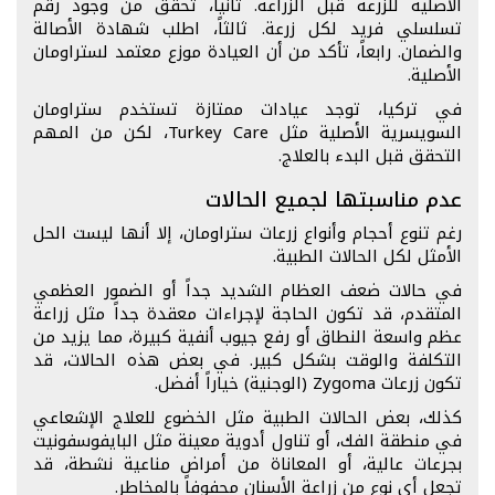
الأصلية للزرعة قبل الزراعة. ثانياً، تحقق من وجود رقم
تسلسلي فريد لكل زرعة. ثالثاً، اطلب شهادة الأصالة
والضمان. رابعاً، تأكد من أن العيادة موزع معتمد لستراومان
الأصلية.
في تركيا، توجد عيادات ممتازة تستخدم ستراومان
السويسرية الأصلية مثل Turkey Care، لكن من المهم
التحقق قبل البدء بالعلاج.
عدم مناسبتها لجميع الحالات
رغم تنوع أحجام وأنواع زرعات ستراومان، إلا أنها ليست الحل
الأمثل لكل الحالات الطبية.
في حالات ضعف العظام الشديد جداً أو الضمور العظمي
المتقدم، قد تكون الحاجة لإجراءات معقدة جداً مثل زراعة
عظم واسعة النطاق أو رفع جيوب أنفية كبيرة، مما يزيد من
التكلفة والوقت بشكل كبير. في بعض هذه الحالات، قد
تكون زرعات Zygoma (الوجنية) خياراً أفضل.
كذلك، بعض الحالات الطبية مثل الخضوع للعلاج الإشعاعي
في منطقة الفك، أو تناول أدوية معينة مثل البايفوسفونيت
بجرعات عالية، أو المعاناة من أمراض مناعية نشطة، قد
تجعل أي نوع من زراعة الأسنان محفوفاً بالمخاطر.