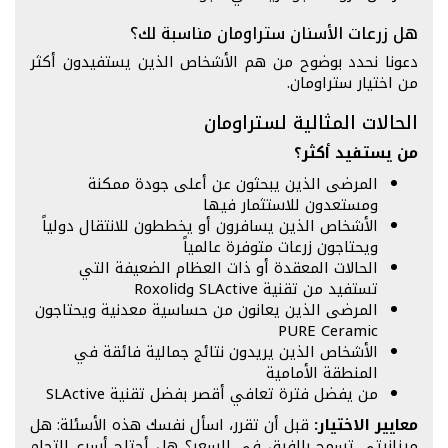
هل زرعات الأسنان ستراومان مناسبة لك؟
دعونا نحدد بوضوح من هم الأشخاص الذين يستفيدون أكثر
من اختيار ستراومان.
الحالات المثالية لستراومان
من يستفيد أكثر؟
المرضى الذين يبحثون عن أعلى جودة ممكنة
ومستعدون للاستثمار فيها
الأشخاص الذين يسافرون أو يخططون للانتقال دولياً
ويحتاجون زرعات متوفرة عالمياً
الحالات المعقدة أو ذات العظام الضعيفة التي
تستفيد من تقنية SLActive وRoxolid
المرضى الذين يعانون من حساسية معدنية ويحتاجون
PURE Ceramic
الأشخاص الذين يريدون نتائج جمالية فائقة في
المنطقة الأمامية
من يفضل فترة تعافي أقصر بفضل تقنية SLActive
معايير الاختيار:
قبل أن تقرر، اسأل نفسك هذه الأسئلة: هل
ميزانيتي تسمح بالفرق في السعر؟ هل أحتاج أسرع التحام