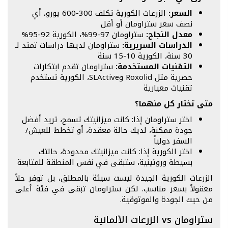
السعر:
الزرعات الكورية تكلف 300-600 يورو، أي
نصف سعر ستراومان أو أقل
معدل النجاح:
ستراومان 97-99%، الكورية 92-95%
الدراسات السريرية:
ستراومان لديها دراسات تمتد لـ
30 سنة، الكورية 10-15 سنة
التقنيات المستخدمة:
ستراومان تقدم ابتكارات
حصرية مثل Roxolid وSLActive، الكورية تستخدم
تقنيات معيارية
متى تختار كل منهما؟
اختر ستراومان إذا: كانت ميزانيتك تسمح، تريد أفضل
جودة ممكنة، لديك حالة معقدة، أو تخطط للعيش/
السفر دولياً
اختر الكورية إذا: كانت ميزانيتك محدودة، حالتك
بسيطة وروتينية، ستبقى في نفس المنطقة للمتابعة
الزرعات الكورية الجيدة ليست سيئة بالمطلق، بل توفر حلاً
معقولاً بسعر مناسب. لكن ستراومان تبقى في فئة أعلى
من حيث الجودة والموثوقية.
ستراومان vs الزرعات الألمانية