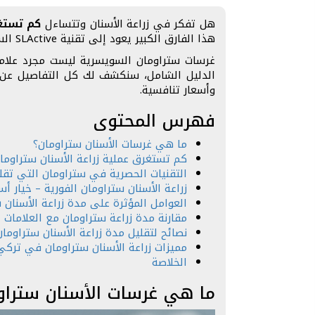
هل تفكر في زراعة الأسنان وتتساءل
كم تستغر
هذا الفارق الكبير يعود إلى تقنية SLActive السطحية الحصرية التي تسرّع الاندماج العظمي بشكل استثنائي.
الدليل الشامل، سنكشف لك كل التفاصيل عن مرا
وأسعار تنافسية.
فهرس المحتوى
ما هي غرسات الأسنان ستراومان؟
كم تستغرق عملية زراعة الأسنان ستراوما
التقنيات الحصرية في ستراومان التي تقلل
زراعة الأسنان ستراومان الفورية – خيار أس
العوامل المؤثرة على مدة زراعة الأسنان 
مقارنة مدة زراعة ستراومان مع العلامات ا
نصائح لتقليل مدة زراعة الأسنان ستراومان
مميزات زراعة الأسنان ستراومان في تركي كير  care
الخلاصة
ما هي غرسات الأسنان ستراو