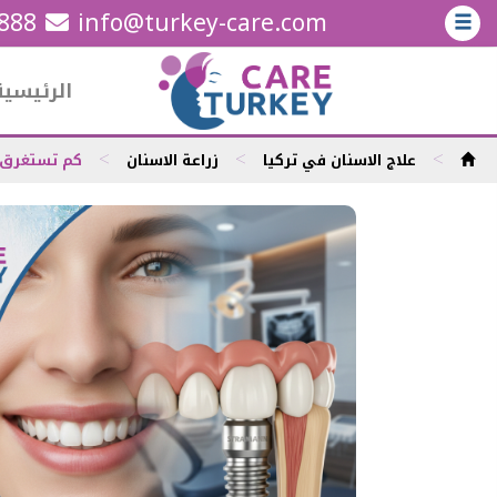
5888
info@turkey-care.com
الرئيسية
>
>
>
علاج الاسنان في تركيا
زراعة الاسنان
كم تستغرق عم