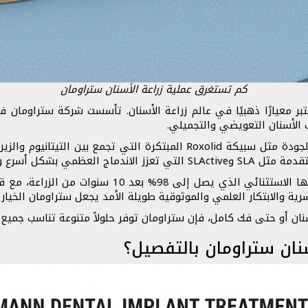
كم تستغرق عملية زراعة الأسنان ستراومان
 الأسنان التعويضي والتجميلي.
تتميز غرسات ستراومان باستخدام مواد فائقة الجودة مثل سبيكة Roxolid المب
الية من الغرسات التقليدية.
سرية والابتكار العلمي والموثوقية طويلة الأمد يجعل ستراومان الخي
ن أو حتى فك كامل، فإن ستراومان توفر حلولاً متنوعة تناسب جميع ال
نان ستراومان بالتفصيل؟