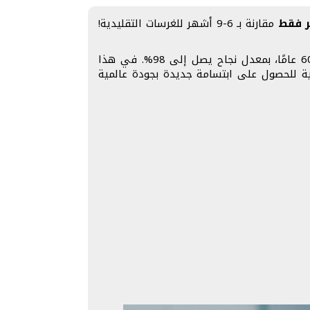
مقارنة بـ 6-9 أشهر للغرسات التقليدية!
غرسات ستراومان السويسرية ليست مجرد علامة تجارية، بل هي المعيار الذهبي في زراعة الأسنان منذ أكثر من 60 عامًا، بمعدل نجاح يصل إلى 98%. في هذا
لية للحصول على ابتسامة جديدة بجودة عالمية