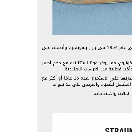
غرسات ستراومان هي منتج سويسري عريق يُعتبر معيارًا ذهبيًا في عالم زراعة الأسنان. تأسست شركة ستراومان في عام 1954 في بازل بسويسرا، وأصبحت على
تكرة التي تجمع بين التيتانيوم والزيركونيوم، مما يوفر قوة استثنائية مع حجم أصغر
الميزة الأبرز لغرسات ستراومان هي معدل نجاحها الاستثنائي الذي يصل إلى 98% بعد 10 سنوات من الزراعة، مع قدرتها على الاستمرار لمدة 25 عامًا أو أكثر مع
ار المفضل للأطباء والمرضى على حد سواء.
حالات والاحتياجات.