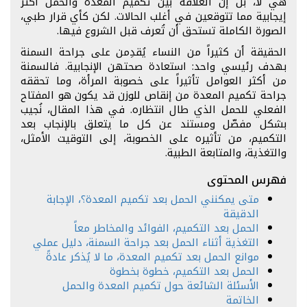
هي لا، بل إن العلاقة بين تكميم المعدة والحمل أكثر
إيجابية مما تتوقعين في أغلب الحالات. لكن كأي قرار طبي،
الصورة الكاملة تستحق أن تُعرف قبل الشروع فيها.
الحقيقة أن كثيراً من النساء يُقدِمن على جراحة السمنة
بهدف رئيسي واحد: استعادة صحتهن الإنجابية. فالسمنة
من أكثر العوامل تأثيراً على خصوبة المرأة، وما تحققه
جراحة تكميم المعدة من إنقاص للوزن قد يكون هو المفتاح
الفعلي للحمل الذي طال انتظاره. في هذا المقال، نُجيب
بشكل مفصّل ومستند عن كل ما يتعلق بالإنجاب بعد
التكميم، من تأثيره على الخصوبة، إلى التوقيت الأمثل،
والتغذية، والمتابعة الطبية.
فهرس المحتوى
متى يمكنني الحمل بعد تكميم المعدة؟، الإجابة
الدقيقة
الحمل بعد التكميم، الفوائد والمخاطر معاً
التغذية أثناء الحمل بعد جراحة السمنة، دليل عملي
موانع الحمل بعد تكميم المعدة، ما لا يُذكر عادةً
الحمل بعد التكميم، خطوة بخطوة
الأسئلة الشائعة حول تكميم المعدة والحمل
الخاتمة