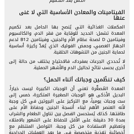
الحمل بعد التكميم
الفيتامينات والمعادن الأساسية التي لا غنى
عنها
المكملات الغذائية التي يُنصح بها الحامل بعد تكميم
المعدة تشمل: الحديد للوقاية من فقر الدم، والكالسيوم
وفيتامين D لصحة عظام الأم والجنين، وفيتامين B12 لدعم
الجهاز العصبي، وحمض الفوليك الذي يُعدّ ركيزة أساسية
لحماية الجنين من التشوهات الخلقية.
لا تُحددي الجرعات بمفردك، فالاحتياج يختلف من حالة إلى
أخرى بحسب نتائج تحاليل الدم والأشهر الحملية.
كيف تنظّمين وجباتك أثناء الحمل؟
المعدة المُصغَّرة تعني أن الوجبات الكبيرة ليست خياراً.
البديل الأذكى هو الوجبات الصغيرة المتكررة، خمس إلى
ست وجبات يومياً، مع التركيز على البروتين في كل وجبة
لأنه العنصر الأهم لبناء أنسجة الجنين وحفاظ الأم على
طاقتها. كذلك يُستحسن الفصل بين تناول الطعام والشراب
بمدة 30 دقيقة على الأقل للحفاظ على الشعور بالامتلاء
وتعظيم الاستفادة من كل وجبة. التواصل المنتظم مع
أخصائية تغذية متخصصة في ما بعد العمليات الجراحية