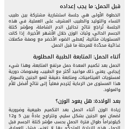
قبل الحمل: ما يجب إعداده
الخطوة الأولى هي جلسة استشارية مشتركة بين طبيب
النساء والتوليد والطبيب المشرف على العملية. في هذه
الجلسة تُراجَع نتائج تحاليل الدم الشاملة، ومؤشر كتلة
الجسم الحالي، وثبات الوزن خلال الأشهر الأخيرة. إذا كانت
المستويات مثالية، يُعطى الضوء الأخضر مع وصفة مكملات
غذائية محدّدة للمرحلة ما قبل الحمل.
أثناء الحمل: المتابعة الطبية المطلوبة
الحمل بعد تكميم المعدة حمل مرتفع المتابعة، وهذا شيء
إيجابي. يعني ذلك مواعيد أكثر مع الطبيب، وفحوصات دورية
لمستويات الفيتامينات، ومتابعة دقيقة لنمو الجنين بالسونار.
هذا المستوى من الرعاية يُترجم فعلياً إلى نتائج أفضل للأم
والمولود.
بعد الولادة: هل يعود الوزن؟
زيادة الوزن أثناء الحمل بعد التكميم طبيعية وضرورية
لضمان نمو الجنين بشكل سليم، وتتراوح عادةً بين 5 و12
كيلوغراماً طوال فترة الحمل بحسب مؤشر كتلة الجسم قبل
الحمل. هذه الزيادة المتحكَّم بها لا تعني فشل العملية،