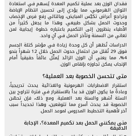
فقدان الوزن بعد عملية تكميم المعدة يُسهم في استعادة
التوازن الهرموني، مما يؤدي إلى تحسين انتظام الإباضة
وتراجع أعراض تكيّس المبايض، وبالتالي رفع فرص الإخصاب
وحدوث الحمل بشكل طبيعي. وهذا ما يجعل كثيراً من
الأطباء ينظرون إلى التكميم باعتباره خطوة إيجابية لمن
تعاني من السمنة وتأخر الحمل في آنٍ واحد.
الدراسات تُظهر أن كل وحدة زيادة في مؤشر كتلة الجسم
فوق 29 تُقلل من احتمال حدوث الحمل خلال 12 شهراً بنحو
4%، مما يعني أن الوزن الزائد يُمثّل عائقاً حقيقياً أمام
الإنجاب يمكن تجاوزه بإنقاص الوزن.
متى تتحسن الخصوبة بعد العملية؟
استقرار الاضطرابات الهرمونية والغذائية يحدث تدريجياً،
وعادةً ما يكون الوزن قد بدأ بالاستقرار في فترة تتراوح بين
الستة أشهر والسنة بعد العملية. ومع ذلك، فإن تحسّن
الخصوبة قد يحدث أسرع مما تتوقعين، وهذا تحديداً سبب
آخر لأهمية التخطيط المدروس لموعد الحمل.
متى يمكنني الحمل بعد تكميم المعدة؟، الإجابة
الدقيقة