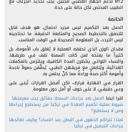
B12 لدعم الجهاز العصبي للجنين. يجب تحديد الجرعات مع
الطبيب المختص لكل حالة على حدة.
الخاتمة
الحمل بعد التكميم ليس مجرد احتمال، هو هدف قابل
للتحقق بالتخطيط الصحيح والمتابعة الدقيقة. ما تحتاجينه
ليس التردد، بل المعلومة الصحيحة في الوقت المناسب.
فقدان الوزن الذي تحققه العملية لا يُغلق باب الأمومة، بل
كثيراً ما يفتحه لمن كانت السمنة تقف في طريقها.
والنساء اللواتي ينتظرن المدة الكافية، ويلتزمن بالمكملات
الغذائية، ويُتابعن مع فريقهن الطبي، يُحقّقن حمولاً ناجحة
وأمومة أكثر صحةً وراحةً مما كنّ يحلمن به.
القرار في النهاية قرارك، لكن أفضل القرارات تُبنى على
وعي حقيقي، لا على خوف أو أمل دون معلومة.
اقرا ايضا
الحمل بعد جراحات السمنة: حقائق يجب معرفتها
شروط عملية تكميم المعدة في تركيا: من يستطيع إجراءها
ومن لا يستطيع؟
لماذا تتراكم الدهون في البطن عند النساء؟ وكيف تعالجها
جراحات التجميل في تركيا