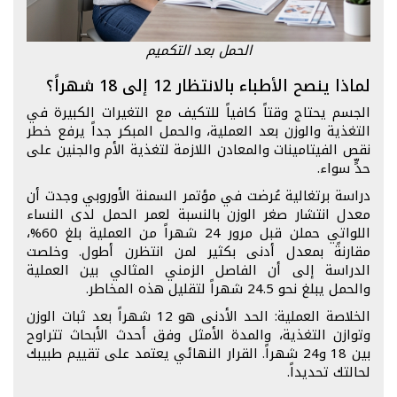
الحمل بعد التكميم
لماذا ينصح الأطباء بالانتظار 12 إلى 18 شهراً؟
الجسم يحتاج وقتاً كافياً للتكيف مع التغيرات الكبيرة في
التغذية والوزن بعد العملية، والحمل المبكر جداً يرفع خطر
نقص الفيتامينات والمعادن اللازمة لتغذية الأم والجنين على
حدٍّ سواء.
دراسة برتغالية عُرضت في مؤتمر السمنة الأوروبي وجدت أن
معدل انتشار صغر الوزن بالنسبة لعمر الحمل لدى النساء
اللواتي حملن قبل مرور 24 شهراً من العملية بلغ 60%،
مقارنةً بمعدل أدنى بكثير لمن انتظرن أطول. وخلصت
الدراسة إلى أن الفاصل الزمني المثالي بين العملية
والحمل يبلغ نحو 24.5 شهراً لتقليل هذه المخاطر.
الخلاصة العملية: الحد الأدنى هو 12 شهراً بعد ثبات الوزن
وتوازن التغذية، والمدة الأمثل وفق أحدث الأبحاث تتراوح
بين 18 و24 شهراً. القرار النهائي يعتمد على تقييم طبيبك
لحالتك تحديداً.