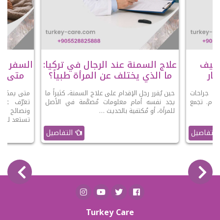
عملية SADI-S وكيف
علاج السمنة عند الرجال في تركيا:
السفر با
ار
ما الذي يختلف عن المرأة طبياً؟
متى يك
 أحدث جراحات
حين يُقرر رجل الإقدام على علاج السمنة، كثيراً ما
متى يمكنك 
ليوم. تجمع
يجد نفسه أمام معلومات مُصمَّمة في الأصل
تعرّف على
 …
للمرأة، أو مُكتفية بالحديث …
ونصائح الو
تستعد للرحل
التفاصيل
التفاصيل
Turkey Care