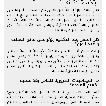
للإنجاب مستقبلاً؟
نعم، ويُعدّ قراراً إيجابياً لمن تعاني من السمنة وتأثيرها على
الخصوبة. الشرط الوحيد هو التخطيط المسبق مع الطبيب
المعالج، وتأجيل الحمل للمدة المناسبة بعد العملية، مع
الالتزام بالمكملات الغذائية وبرنامج المتابعة الطبية الذي
يضمن سلامة المرأة وجنينها.
هل الحمل بعد التكميم يؤثر على نتائج العملية
ويعيد الوزن؟
زيادة الوزن أثناء الحمل طبيعية وضرورية لسلامة الجنين،
وتتراوح عادةً بين 5 و12 كيلوغراماً. هذا لا يعني فشل
العملية. بالالتزام بنظام غذائي صحي وبرنامج رياضي تدريجي
بعد الولادة، تستعيد معظم النساء وزنهن المثالي بشكل
كامل مع متابعة طبية منتظمة.
ما الفيتامينات الضرورية للحامل بعد عملية
تكميم المعدة؟
أهم المكملات التي تحتاجها الحامل بعد التكميم هي:
حمض الفوليك لحماية الجنين من التشوهات، الحديد لتجنّب
فقر الدم، الكالسيوم وفيتامين D لصحة العظام، وفيتامين