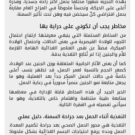
بهذه التجربة شعوراً مختلفاً بحمل أكثر راحة جسدياً، وقدرة
أعلى على الحركة، وتحسناً ملحوظاً في المزاج العام مقارنةً
بحمل افتراضي كنّ سيخضن فيه وهن تحت تأثير السمنة.
مخاطر يجب أن تكوني على دراية بها
من المخاطر المحتملة التي ينبغي معرفتها: ارتفاع احتمال
اللجوء للولادة القيصرية في بعض الحالات، واحتمال الولادة
المبكرة، فضلاً عن نقص العناصر الغذائية الهامة اللازمة
للأم والجنين إذا لم تُتابَع التغذية بدقة.
كما أن بعض الآثار الجانبية المتعلقة بوزن الجنين عند الولادة،
كصغر الحجم بالنسبة لعمر الحمل، قد تظهر بنسب أعلى
خاصةً في حالات الحمل المبكر جداً بعد العملية، وهو ما
يجعل متابعة نمو الجنين عنصراً محورياً في رعاية الحمل.
الخبر الجيد أن هذه المخاطر قابلة للإدارة في معظمها
بمتابعة طبية منتظمة واهتمام خاص بالتغذية، وهو ما
سيأتي تفصيله في الفقرة التالية.
التغذية أثناء الحمل بعد جراحة السمنة، دليل عملي
التغذية هي محور الحمل الصحي بعد جراحة تكميم المعدة.
الحمل وحده يرفع احتياجات الجسم الغذائية بشكل ملحوظ؛