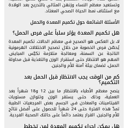
وتستعيد معظم النساء وزنهن المثالي بالتدريج بعد الولادة
مع استئناف نمط الحياة الصحي المعتاد.
الأسئلة الشائعة حول تكميم المعدة والحمل
هل تكميم المعدة يؤثر سلباً على فرص الحمل؟
لا، بل العكس هو الصحيح في معظم الحالات. تكميم المعدة
يُحسّن فرص الخصوبة من خلال تصحيح الاختلالات الهرمونية
الناتجة عن السمنة، ومعالجة متلازمة تكيّس المبايض.
المهم هو الانتظار حتى استقرار الوزن والتغذية قبل محاولة
الحمل، لضمان بيئة آمنة للأم والجنين.
كم من الوقت يجب الانتظار قبل الحمل بعد
التكميم؟
ينصح معظم الأطباء بالانتظار ما بين 12 و18 شهراً بعد
العملية، وذلك حتى يستقر الوزن وتتوازن مستويات
الفيتامينات والمعادن في الجسم. بعض المرجعيات الطبية
تمدّ هذه الفترة حتى 24 شهراً للحصول على أفضل نتائج
للأم والجنين. القرار يعتمد دائماً على حالتك الصحية الفردية.
هل يمكن إجراء تكميم المعدة لمن تخطط