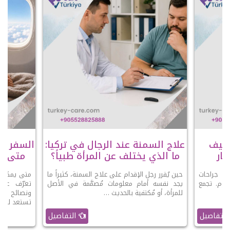
عملية SADI-S وكيف
علاج السمنة عند الرجال في تركيا:
السفر با
ار
ما الذي يختلف عن المرأة طبياً؟
متى يك
 أحدث جراحات
حين يُقرر رجل الإقدام على علاج السمنة، كثيراً ما
متى يمكنك 
ليوم. تجمع
يجد نفسه أمام معلومات مُصمَّمة في الأصل
تعرّف على
 …
للمرأة، أو مُكتفية بالحديث …
ونصائح الو
تستعد للرحل
التفاصيل
التفاصيل