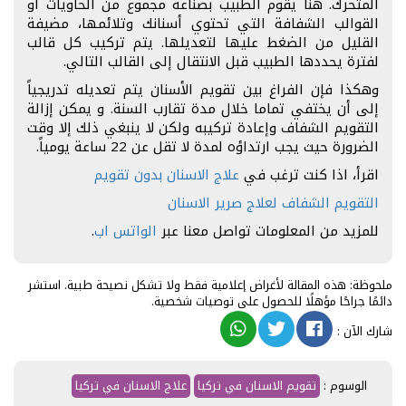
المتحرك. هنا يقوم الطبيب بصناعة مجموع من الحاويات أو
القوالب الشفافة التي تحتوي أسنانك وتلائمها، مضيفة
القليل من الضغط عليها لتعديلها. يتم تركيب كل قالب
لفترة يحددها الطبيب قبل الانتقال إلى القالب التالي.
وهكذا فإن الفراغ بين تقويم الأسنان يتم تعديله تدريجياً
إلى أن يختفي تماما خلال مدة تقارب السنة. و يمكن إزالة
التقويم الشفاف وإعادة تركيبه ولكن لا ينبغي ذلك إلا وقت
الضرورة حيث يجب ارتداؤه لمدة لا تقل عن 22 ساعة يومياً.
اقرأ، اذا كنت ترغب في
علاج الاسنان بدون تقويم
التقويم الشفاف لعلاج صرير الاسنان
للمزيد من المعلومات تواصل معنا عبر
الواتس اب
.
ملحوظة: هذه المقالة لأغراض إعلامية فقط ولا تشكل نصيحة طبية. استشر
دائمًا جراحًا مؤهلًا للحصول على توصيات شخصية.
شارك الآن
:
الوسوم :
تقويم الاسنان في تركيا
علاج الاسنان في تركيا