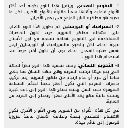
1-
التقويم المعدني
: ويتميز هذا النوع بكونه أحد أكثر
الأنواع فاعلية وأقلها سعراً مقارنةً بالأنواع الأخرى، لكن ما
يعيبه هو مظهره البارز المزعج في بعض الأحيان.
2-
السيراميك أو البورسلين
: تم تطوير هذا النوع للتغلب
على مشكلة مظهر التقويم حيث تكون الحاصرات
المستخدمة في التقويم شفافة تنسجم مع لون الأسنان
نتيجة لذلك، لكن بالطبع فالسيراميك أو البورسلين ليس
بنفس صلابة المعدن، لذلك يجب أن تكون أكثر حرصاً عند
استخدام هذا النوع .
3-
التقويم اللساني:
وتمت تسمية هذا النوع نظراً للجهة
التي يتم فيها تركيب التقويم وهي جهة اللسان مما يلغي
تماماً أي حرج أو عدم ارتياح من ظهور التقويم. يتم تركيب
حاصرات التقويم التي تكون أصغر حجماً لتلائم المساحة
المتوفرة خلف السن. وحيث يحتاج هذا النوع إلى دقة كبيرة
وتقنية عالية فهو يعد الأعلى سعراً ويحتاج إلى المزيد من
العناية.
في كل هذه الأنواع من التقويم وفي الأنواع الأخرى يكون
الاهتمام الشخصي بصحة ونظافة الأسنان عاملاً ضرورياً
للوصول إلى نتائج جيدة.