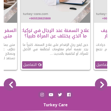
عملية SADI-S وكيف
علاج السمنة عند الرجال في تركيا:
السفر با
ار
ما الذي يختلف عن المرأة طبياً؟
متى يك
 أحدث جراحات
حين يُقرر رجل الإقدام على علاج السمنة، كثيراً ما
متى يمكنك 
ليوم. تجمع
يجد نفسه أمام معلومات مُصمَّمة في الأصل
تعرّف على
 …
للمرأة، أو مُكتفية بالحديث …
ونصائح الو
تستعد للرحل
التفاصيل
التفاصيل
Turkey Care