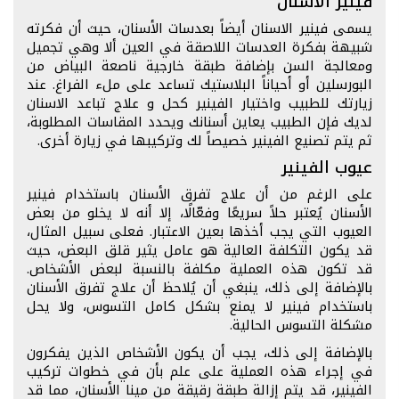
فينير الاسنان
يسمى فينير الاسنان أيضاً بعدسات الأسنان، حيث أن فكرته
شبيهة بفكرة العدسات اللاصقة في العين ألا وهي تجميل
ومعالجة السن بإضافة طبقة خارجية ناصعة البياض من
البورسلين أو أحياناً البلاستيك تساعد على ملء الفراغ. عند
زيارتك للطبيب واختيار الفينير كحل و علاج تباعد الاسنان
لديك فإن الطبيب يعاين أسنانك ويحدد المقاسات المطلوبة،
ثم يتم تصنيع الفينير خصيصاً لك وتركيبها في زيارة أخرى.
عيوب الفينير
على الرغم من أن علاج تفرق الأسنان باستخدام فينير
الأسنان يُعتبر حلاً سريعًا وفعّالًا، إلا أنه لا يخلو من بعض
العيوب التي يجب أخذها بعين الاعتبار. فعلى سبيل المثال،
قد يكون التكلفة العالية هو عامل يثير قلق البعض، حيث
قد تكون هذه العملية مكلفة بالنسبة لبعض الأشخاص.
بالإضافة إلى ذلك، ينبغي أن يُلاحظ أن علاج تفرق الأسنان
باستخدام فينير لا يمنع بشكل كامل التسوس، ولا يحل
مشكلة التسوس الحالية.
بالإضافة إلى ذلك، يجب أن يكون الأشخاص الذين يفكرون
في إجراء هذه العملية على علم بأن في خطوات تركيب
الفينير، قد يتم إزالة طبقة رقيقة من مينا الأسنان، مما قد