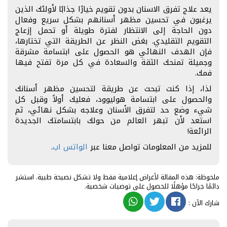
يعد علاج تفرق الاسنان بدون تقويم خيارًا جذابًا لأولئك الذين
يرغبون في تحسين مظهر أسنانهم بشكل سريع وفعال
دون الحاجة إلى الانتظار لفترة طويلة أو تحمل إزعاج
التقويم التقليدي. بغض النظر عن الطريقة التي تختارها،
فإن الهدف النهائي هو الحصول على ابتسامة مشرقة
وجميلة تمنحك الثقة والسعادة في كل مرة تفتح فيها
فمك.
لذا، إذا كنت تبحث عن طريقة لتحسين مظهر أسنانك
والحصول على ابتسامة هوليوود، فعليك أولاً وقبل كل
شيء وضع حد لتفرق الأسنان وعلاجه بشكل نهائي، ثم
استعد لأن تبهر العالم من حولك بابتسامتك الجديدة
الرائعة!
للمزيد من المعلومات تواصل معنا عبر
الواتس اب
.
ملحوظة: هذه المقالة لأغراض إعلامية فقط ولا تشكل نصيحة طبية. استشر
دائمًا جراحًا مؤهلًا للحصول على توصيات شخصية.
شارك الآن
: