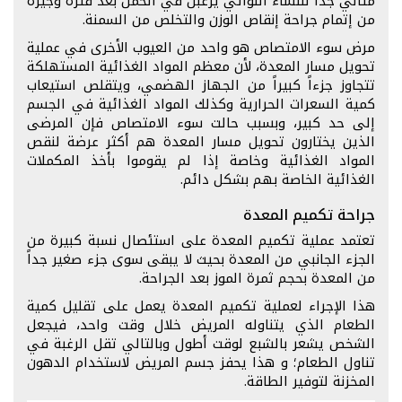
مثالي جداً للنساء اللواتي يرغبن في الحمل بعد فترة وجيزة
من إتمام جراحة إنقاص الوزن والتخلص من السمنة.
مرض سوء الامتصاص هو واحد من العيوب الأخرى في عملية
تحويل مسار المعدة، لأن معظم المواد الغذائية المستهلكة
تتجاوز جزءاً كبيراً من الجهاز الهضمي، ويتقلص استيعاب
كمية السعرات الحرارية وكذلك المواد الغذائية في الجسم
إلى حد كبير، وبسبب حالت سوء الامتصاص فإن المرضى
الذين يختارون تحويل مسار المعدة هم أكثر عرضة لنقص
المواد الغذائية وخاصة إذا لم يقوموا بأخذ المكملات
الغذائية الخاصة بهم بشكل دائم.
جراحة تكميم المعدة
تعتمد عملية تكميم المعدة على استئصال نسبة كبيرة من
الجزء الجانبي من المعدة بحيث لا يبقى سوى جزء صغير جداً
من المعدة بحجم ثمرة الموز بعد الجراحة.
هذا الإجراء لعملية تكميم المعدة يعمل على تقليل كمية
الطعام الذي يتناوله المريض خلال وقت واحد، فيجعل
الشخص يشعر بالشبع لوقت أطول وبالتالي تقل الرغبة في
تناول الطعام؛ و هذا يحفز جسم المريض لاستخدام الدهون
المخزنة لتوفير الطاقة.