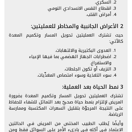
السكري.
انقطاع النفس الانسدادي النومي
أمراض القلب.
2 الأعراض الجانبية والمخاطر للعمليتين:
حيث تشترك العمليتين تحويل المسار وتكميم المعدة
كالآتي:
العدوى البكتيرية والالتهابات.
اضطرابات الجهاز الهضمي بما فيها الإعياء
والاستفراغ.
النزيف أو تكون الجلطات.
سوء التغذية وسوء امتصاص المغذّيات.
3 نمط الحياة بعد العملية:
تشترك العمليتين تحويل المسار وتكميم المعدة بضرورة
المريض لإلتزام بنمط حياة صحيّ بعد التماثل للشفاء للحفاظ
على النتيجة المرجوّة بتقليل السعرات المكتسبة وممارسة
الرياضة.
وأيضًا يُطلب الطبيب المختص من المريض في الحالتين
الاعتماد في أكله في بادىء الأمر على السوائل فقط ومن