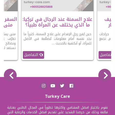
عملية SADI-S وكيف
علاج السمنة عند الرجال في تركيا:
السفر با
ار
ما الذي يختلف عن المرأة طبياً؟
متى يك
 أحدث جراحات
حين يُقرر رجل الإقدام على علاج السمنة، كثيراً ما
متى يمكنك 
ليوم. تجمع
يجد نفسه أمام معلومات مُصمَّمة في الأصل
تعرّف على
 …
للمرأة، أو مُكتفية بالحديث …
ونصائح الو
تستعد للرحل
التفاصيل
التفاصيل
Turkey Care
نقوم باختيار افضل المشافي واكثرها تطوراً في المجال الطبي بعناية
فائقة وذلك من حرصنا الشديد على تقديم افضل الخدمات والرعاية التي