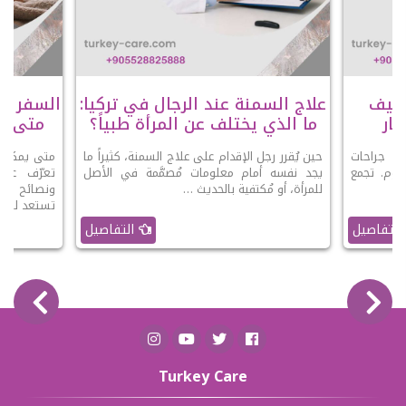
عملية SADI-S وكيف
علاج السمنة عند الرجال في تركيا:
السفر با
ار
ما الذي يختلف عن المرأة طبياً؟
متى يك
 أحدث جراحات
حين يُقرر رجل الإقدام على علاج السمنة، كثيراً ما
متى يمكنك 
ليوم. تجمع
يجد نفسه أمام معلومات مُصمَّمة في الأصل
تعرّف على
 …
للمرأة، أو مُكتفية بالحديث …
ونصائح الو
تستعد للرحل
التفاصيل
التفاصيل
Turkey Care