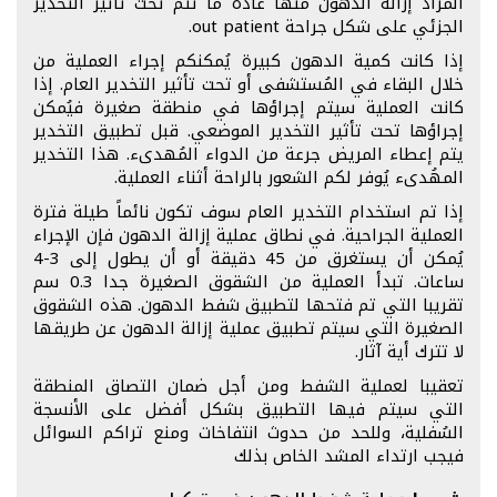
المُراد إزالة الدهون منها عادة ما تتم تحت تأثير التخدير
الجزئي على شكل جراحة out patient.
إذا كانت كمية الدهون كبيرة يُمكنكم إجراء العملية من
خلال البقاء في المُستشفى أو تحت تأثير التخدير العام. إذا
كانت العملية سيتم إجراؤها في منطقة صغيرة فيُمكن
إجراؤها تحت تأثير التخدير الموضعي. قبل تطبيق التخدير
يتم إعطاء المريض جرعة من الدواء المُهدىء. هذا التخدير
المهُدىء يُوفر لكم الشعور بالراحة أثناء العملية.
إذا تم استخدام التخدير العام سوف تكون نائماً طيلة فترة
العملية الجراحية. في نطاق عملية إزالة الدهون فإن الإجراء
يُمكن أن يستغرق من 45 دقيقة أو أن يطول إلى 3-4
ساعات. تبدأ العملية من الشقوق الصغيرة جدا 0.3 سم
تقريبا التي تم فتحها لتطبيق شفط الدهون. هذه الشقوق
الصغيرة التي سيتم تطبيق عملية إزالة الدهون عن طريقها
لا تترك أية آثار.
تعقيبا لعملية الشفط ومن أجل ضمان التصاق المنطقة
التي سيتم فيها التطبيق بشكل أفضل على الأنسجة
السُفلية، وللحد من حدوث انتفاخات ومنع تراكم السوائل
فيجب ارتداء المشد الخاص بذلك