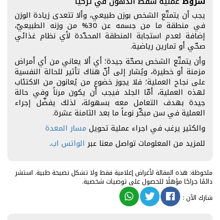
شروط
عملية شفط الدهون في تركيا
يجب أن يتمتّع الشخص بوزن طبيعي، وألا تتعدى زيادة الوزن
في منطقة ما من جسمه عن 30% من وزنه الطبيعيّ،
إضافة لعدم استجابة المنطقة المحدّدة لأي نظام غذائي
صحّي أو تمارين رياضية.
وأن يتمتّع الشخص بصحّة جيدة؛ أي ألا يعاني من أي أمراض
مزمنة أو خطيرة، ويُشار إلى أنّ هناك تأثير للحالة النفسية
على نجاح العملية؛ فلا يجوز خضوع من يُعانون من الاكتئاب
لهذه العملية، أمّا الجلد فيجب أن يكون مرناً وفي حالة
جيدة بهدف التعامل معه بسهولة، لذلك يفضّل إجراء
العملية في سن مبكّر نوعاً ما بعد الثامنة عشرة.
والكثير يرغب في اجراء عملية تحويل
مسار المعدة
للمزيد من المعلومات تواصل معنا عبر
الواتس اب
.
ملحوظة: هذه المقالة لأغراض إعلامية فقط ولا تشكل نصيحة طبية. استشر
دائمًا جراحًا مؤهلًا للحصول على توصيات شخصية.
شارك الآن
: