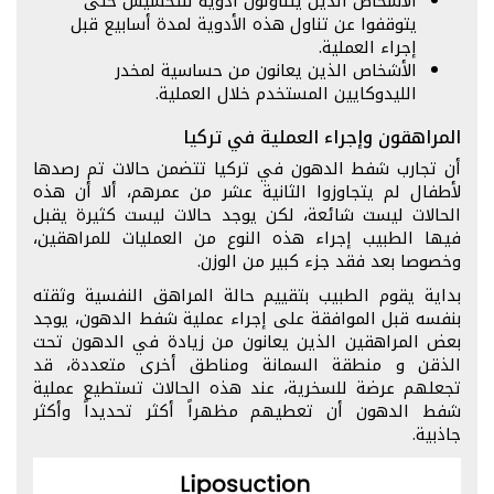
الأشخاص الذين يتناولون أدوية للتخسيس حتى
يتوقفوا عن تناول هذه الأدوية لمدة أسابيع قبل
إجراء العملية.
الأشخاص الذين يعانون من حساسية لمخدر
الليدوكايين المستخدم خلال العملية.
المراهقون وإجراء العملية في تركيا
أن تجارب شفط الدهون في تركيا تتضمن حالات تم رصدها
لأطفال لم يتجاوزوا الثانية عشر من عمرهم، ألا أن هذه
الحالات ليست شائعة، لكن يوجد حالات ليست كثيرة يقبل
فيها الطبيب إجراء هذه النوع من العمليات للمراهقين،
وخصوصا بعد فقد جزء كبير من الوزن.
بداية يقوم الطبيب بتقييم حالة المراهق النفسية وثقته
بنفسه قبل الموافقة على إجراء عملية شفط الدهون، يوجد
بعض المراهقين الذين يعانون من زيادة في الدهون تحت
الذقن و منطقة السمانة ومناطق أخرى متعددة، قد
تجعلهم عرضة للسخرية، عند هذه الحالات تستطيع عملية
شفط الدهون أن تعطيهم مظهراً أكثر تحديداً وأكثر
جاذبية.