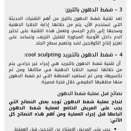
3 – شفط الدهون بالليزر:
تعد تقنية شفط الدهون بالليزر من أهم التقنيات الحديثة
التي تستخدم الآن، يتم من خلالها إذابة الخلايا الدهنية
وسحبها إلى خارج الجسم، وتعمل هذه التقنية على تخثير
الدم داخل الأوعية المجاورة لتقليل النزيف، وتساعد على
تعزيز إنتاج الكولاجين لشد وتنعيم سطح الجلد.
4 – شفط الدهون بالتبريد cool sculpting:
أن تقنية شفط الدهون بالتبريد هي إجراء غير جراحي يتم
من خلالها تجميد الخلايا الدهنية في مكانها ومن ثم
تكسيرها، ومن ثم تستعيد المنطقة التي تم شفط الدهون
منها مظهرها الطبيعي خلال فترة قصيرة.
نصائح قبل عملية شفط الدهون
لنجاح عملية شفط الدهون توجد بعض النصائح التي
يجب على المريض الخاضع لعملية شفط الدهون
اتباعها قبل إجراء العملية ومن أهم هذه النصائح كل
الآتي:
يجب على المريض الامتناع عن التدخين قبل العملية