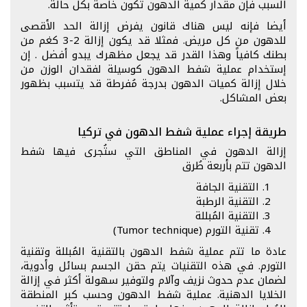
السبب فإن مقدار كمية الدهون تكون خاصة بكل حالة.
أيضا فإنه ليس هناك قانون يفرض إزالة الحد الأقصى
للدهون من كل مريض. فمثلا قد يكون إزالة 2-3 كغم من
بطنك كافياً وهذا القدر قد يجعل مظهرك يبدو أفضل . إن
إستخدام عملية شفط الدهون كوسيلة لفقدان الوزن من
خلال إزالة كميات الدهون بدرجة مُفرطة قد يتسبب بظهور
بعض المشاكل.
طريقة إجراء عملية شفط الدهون في تركيا
إزالة الدهون في المناطق التي ستُجرى فيها شفط
الدهون تتم بأربعة طُرق
التقنية الجافة
التقنية الرطبة
التقنية المُبللة
تقنية التورم (Tumor technique)
عادة ما تتم عملية شفط الدهون بالتقنية المُبللة وتقنية
التورم. في هذه التقنيات يتم حقن الجسم بسائل وأدوية،
لضمان عدم حدوث نزيف وآلام ولتوفير سهولة أكثر في إزالة
الخلايا الدهنية. عملية شفط الدهون وحسب كبر المنطقة