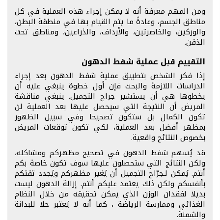
ومن المهم معرفة أنه لا يمكن إجراء هذه العملية في كل
مناطق الجسم، وعادةً ما يتم القيام بها في منطقة البطن،
والوركين، والخاصرتين، والأرداف، والذراعين، ومناطق تحت
الذقن.
التقييم قبل عملية شفط الدهون
إذا فكر الشخص بتطبيق عملية شفط الدهون بعد إجراء
الدراسات اللازمة والبحث فإن أول خطوة ينبغي عليه أن
يخطوها هي أن يستشير جراح التجميل. ينبغي مناقشة
المريض أن النتيجة التي سيحصل عليها بعد العملية لن
تكون الكمال بل ستكون تصحيحا وفي سبيل الظهور
بمظهر أفضل بعد العملية، لكي تكون توقعات المريض
بخصوص النتائج واقعية.
قد يُسهم شفط الدهون في تصحيح مظهركم ومشاكله،
ولكن النتائج التي ستحصلون عليها سوف تكون خاصة بكم
أنتم. يُمكن لـجرّاح التجميل أن يُغير مظهركم ويُجدد ثقتكم
بأنفسكم ولكن ذلك يعتمد عليكم أنتم. إزالة الدهون ليست
بديلا لفقدان الوزن الذي يمكن تحقيقه من خلال النظام
الغذائي وممارسة الرياضة ، كما أنه لا يُعتبر حلا للبدانة
والسُمنة.